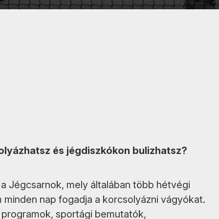
olyázhatsz és jégdiszkókon bulizhatsz?
a Jégcsarnok, mely általában több hétvégi
m minden nap fogadja a korcsolyázni vágyókat.
es programok, sportági bemutatók,