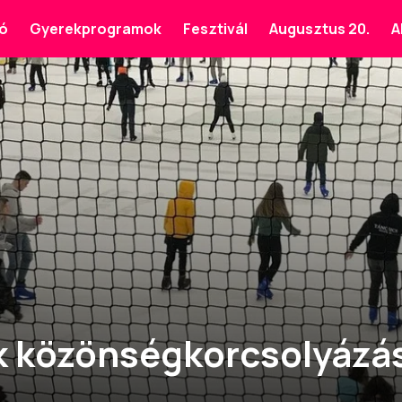
ó
Gyerekprogramok
Fesztivál
Augusztus 20.
A
 közönségkorcsolyázá