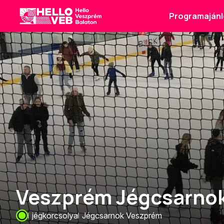
Programajánl
HelloVEB
Veszprém Jégcsarnok
jégkorcsolya
Jégcsarnok Veszprém