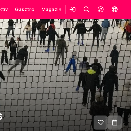
ktív
Gasztro
Magazin
Belépés
Keresés
Felfedezés
Change
languag
s