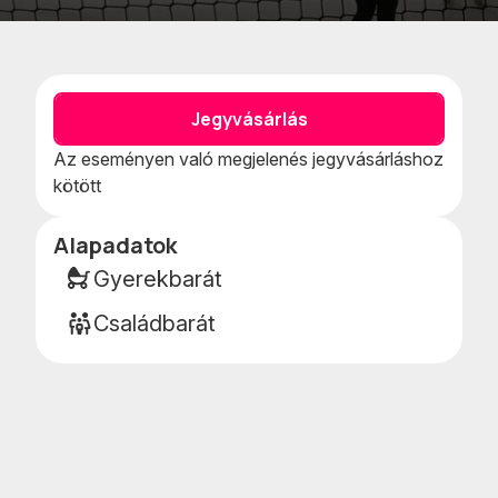
Kedvencekhe
Naptár
adom
teszem
Jegyvásárlás
Az eseményen való megjelenés jegyvásárláshoz
kötött
Alapadatok
Esemény
részletei
Gyerekbarát
Családbarát