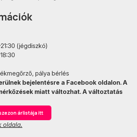
rmációk
–21:30 (jégdiszkó)
–18:30
rtékmegőrző, pálya bérlés
erülnek bejelentésre a Facebook oldalon. A
érkőzések miatt változhat. A változtatás
zezon árlistája itt
 oldala.