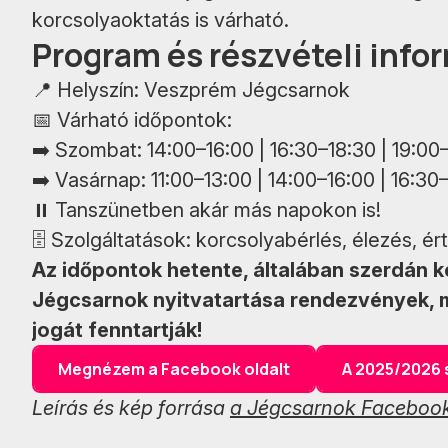
korcsolyaoktatás is várható.
Program és részvételi info
📍 Helyszín: Veszprém Jégcsarnok
📅 Várható időpontok:
➡️ Szombat: 14:00–16:00 | 16:30–18:30 | 19:00
➡️ Vasárnap: 11:00–13:00 | 14:00–16:00 | 16:30
⏸ Tanszünetben akár más napokon is!
🗄 Szolgáltatások: korcsolyabérlés, élezés, é
Az időpontok hetente, általában szerdán k
Jégcsarnok nyitvatartása rendezvények, m
jogát fenntartják!
Megnézem a Facebook oldalt
A 2025/2026 s
Leírás és kép forrása
a Jégcsarnok Facebook