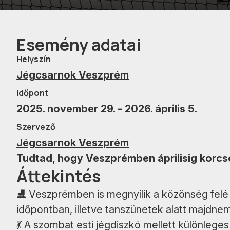
Esemény adatai
Helyszín
Jégcsarnok Veszprém
Időpont
2025. november 29. - 2026. április 5.
Szervező
Jégcsarnok Veszprém
Tudtad, hogy Veszprémben áprilisig korcs
Áttekintés
⛸ Veszprémben is megnyílik a közönség felé 
időpontban, illetve tanszünetek alatt majdne
💃 A szombat esti jégdiszkó mellett különleg