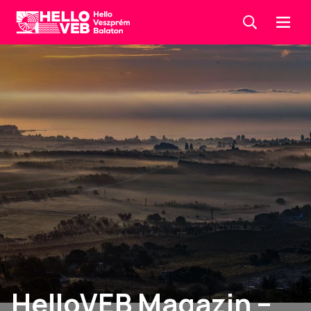
Keresés
Menü
HelloVEB
HelloVEB Magazin –