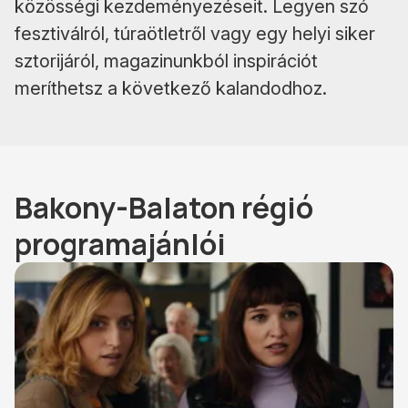
közösségi kezdeményezéseit. Legyen szó
fesztiválról, túraötletről vagy egy helyi siker
sztorijáról, magazinunkból inspirációt
meríthetsz a következő kalandodhoz.
Bakony-Balaton régió
programajánlói