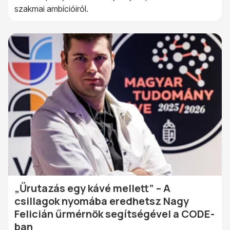
szakmai ambícióiról.
„Űrutazás egy kávé mellett” – A
csillagok nyomába eredhetsz Nagy
Felicián űrmérnök segítségével a CODE-
ban