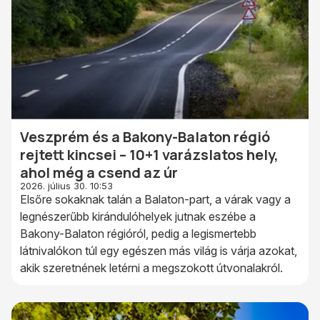
Veszprém és a Bakony-Balaton régió
rejtett kincsei – 10+1 varázslatos hely,
ahol még a csend az úr
2026. július 30. 10:53
Elsőre sokaknak talán a Balaton-part, a várak vagy a
legnészerűbb kirándulóhelyek jutnak eszébe a
Bakony-Balaton régióról, pedig a legismertebb
látnivalókon túl egy egészen más világ is várja azokat,
akik szeretnének letérni a megszokott útvonalakról.