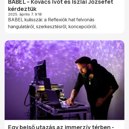
BABEL – Kovács Ivót és Iszlai Józsefet
kérdeztük
2025. április 7. 9:18
BABEL kulisszái: a Reflexiók hat felvonás
hangulatáról, szerkesztésről, koncepcióról.
Egy belső utazás az immerzív térben -