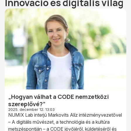
Innováció és digitális világ
„Hogyan válhat a CODE nemzetközi
szereplővé?”
2025. december 12. 13:03
NUMIX Lab interjú Markovits Alíz intézményvezetővel
– A digitális művészet, a technológia és a kultúra
metszéspontján – a CODE jövőjéről, küldetéséről és