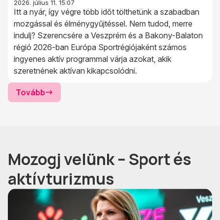
2026. július 11. 15:07
Itt a nyár, így végre több időt tölthetünk a szabadban
mozgással és élménygyűjtéssel. Nem tudod, merre
indulj? Szerencsére a Veszprém és a Bakony-Balaton
régió 2026-ban Európa Sportrégiójaként számos
ingyenes aktív programmal várja azokat, akik
szeretnének aktívan kikapcsolódni.
Tovább
Mozogj velünk – Sport és
aktívturizmus