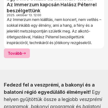
Az Immerzum kapcsán Halász Péterrel
beszélgettünk
2025. október 13. 12:00
Az Immerzum nem kiállítás, nem koncert, nem vetítés –
sokkal inkább egy élmény, ami a hang, a fény és a
jelenlét metszéspontján születik meg. Az alkotó-
ötletgazdával, Halász Péterrel beszélgettünk
inspirációról, technikáról és jótékony rezgésekről.
Tovább
Fedezd fel a veszprémi, a bakonyi és a
balatoni régió egyedülálló élményeit!
Egy
helyen gyűjtöttük össze a legjobb
veszprémi
programok
,
bakonyi programok
és
balatoni