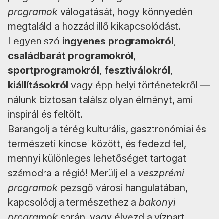
programok
válogatását, hogy könnyedén
megtaláld a hozzád illő kikapcsolódást.
Legyen szó
ingyenes programokról
,
családbarát programokról
,
sportprogramokról
,
fesztiválokról
,
kiállításokról
vagy épp helyi történetekről —
nálunk biztosan találsz olyan élményt, ami
inspirál és feltölt.
Barangolj a térég kulturális, gasztronómiai és
természeti kincsei között, és fedezd fel,
mennyi különleges lehetőséget tartogat
számodra a régió! Merülj el a
veszprémi
programok
pezsgő városi hangulatában,
kapcsolódj a természethez a
bakonyi
programok
során, vagy élvezd a vízpart