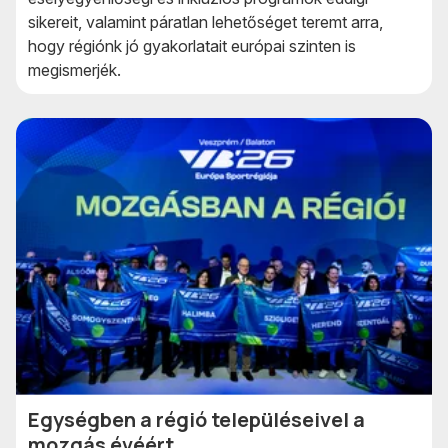
sikereit, valamint páratlan lehetőséget teremt arra,
hogy régiónk jó gyakorlatait európai szinten is
megismerjék.
Egységben a régió településeivel a
mozgás évéért