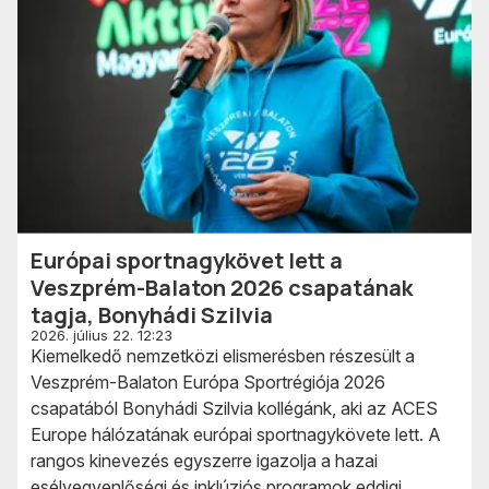
Európai sportnagykövet lett a
Veszprém-Balaton 2026 csapatának
tagja, Bonyhádi Szilvia
2026. július 22. 12:23
Kiemelkedő nemzetközi elismerésben részesült a
Veszprém-Balaton Európa Sportrégiója 2026
csapatából Bonyhádi Szilvia kollégánk, aki az ACES
Europe hálózatának európai sportnagykövete lett. A
rangos kinevezés egyszerre igazolja a hazai
esélyegyenlőségi és inklúziós programok eddigi