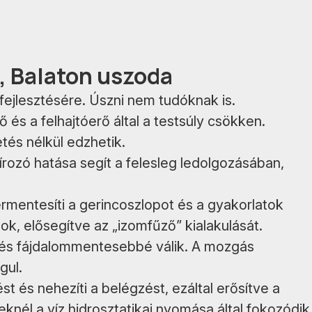
, Balaton uszoda
fejlesztésére. Úszni nem tudóknak is.
 és a felhajtóerő által a testsúly csökken.
tés nélkül edzhetik.
ozó hatása segít a felesleg ledolgozásában,
rmentesíti a gerincoszlopot és a gyakorlatok
ok, elősegítve az „izomfűző” kialakulását.
 és fájdalommentesebbé válik. A mozgás
gul.
st és nehezíti a belégzést, ezáltal erősítve a
nél a víz hidrosztatikai nyomása által fokozódik