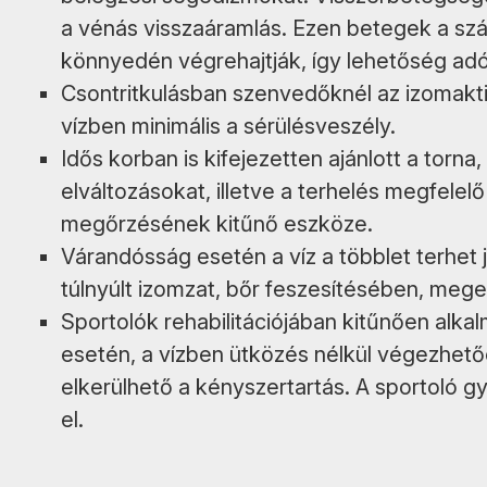
a vénás visszaáramlás. Ezen betegek a sz
könnyedén végrehajtják, így lehetőség adó
Csontritkulásban szenvedőknél az izomaktiv
vízben minimális a sérülésveszély.
Idős korban is kifejezetten ajánlott a torn
elváltozásokat, illetve a terhelés megfele
megőrzésének kitűnő eszköze.
Várandósság esetén a víz a többlet terhet j
túlnyúlt izomzat, bőr feszesítésében, meg
Sportolók rehabilitációjában kitűnően alka
esetén, a vízben ütközés nélkül végezhetőe
elkerülhető a kényszertartás. A sportoló g
el.