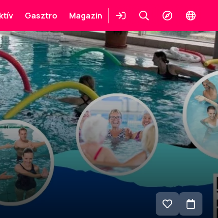
ktív
Gasztro
Magazin
Belépés
Keresés
Felfedezés
Change
languag