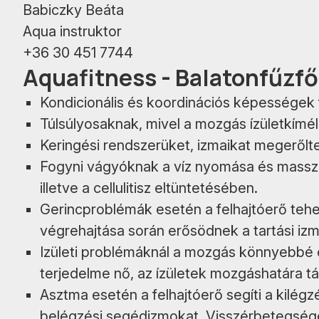
Babiczky Beáta
Aqua instruktor
+36 30 451 7744
Aquafitness - Balatonfűzfő
Kondicionális és koordinációs képességek 
Túlsúlyosaknak, mivel a mozgás ízületkímélő
Keringési rendszerüket, izmaikat megerőlte
Fogyni vágyóknak a víz nyomása és masszír
illetve a cellulitisz eltüntetésében.
Gerincproblémák esetén a felhajtóerő tehe
végrehajtása során erősödnek a tartási izm
Izületi problémáknál a mozgás könnyebbé
terjedelme nő, az ízületek mozgáshatára tá
Asztma esetén a felhajtóerő segíti a kilégzé
belégzési segédizmokat. Visszérbetegségek