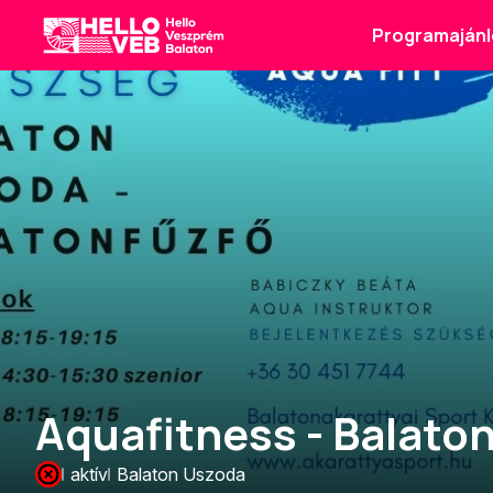
Programajánl
HelloVEB
Aquafitness - Balato
aktív
Balaton Uszoda