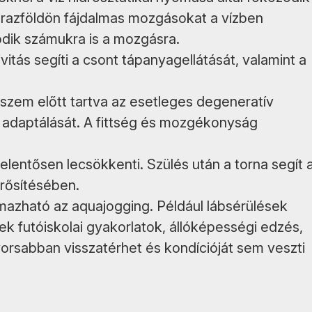
árazföldön fájdalmas mozgásokat a vízben
dik számukra is a mozgásra.
itás segíti a csont tápanyagellátását, valamint a
a, szem előtt tartva az esetleges degeneratív
lő adaptálását. A fittség és mozgékonyság
elentősen lecsökkenti. Szülés után a torna segít 
erősítésében.
lmazható az aquajogging. Például lábsérülések
k futóiskolai gyakorlatok, állóképességi edzés,
yorsabban visszatérhet és kondícióját sem veszti