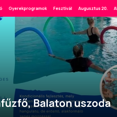
ó
Gyerekprogramok
Fesztivál
Augusztus 20.
A
nfűzfő, Balaton uszoda