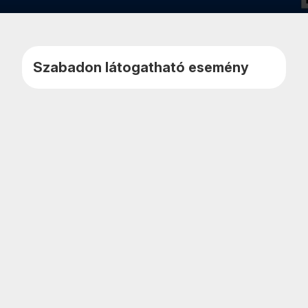
Kedvencekhe
Naptár
adom
teszem
Szabadon látogatható esemény