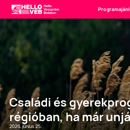
Programajánl
HelloVEB
Családi és gyerekpr
régióban, ha már unjá
2026. június 25.