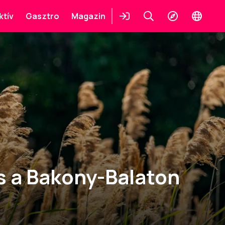
ktív
Gasztro
Magazin
Belépés
Keresés
Felfedezés
Change
languag
 a Bakony-Balaton