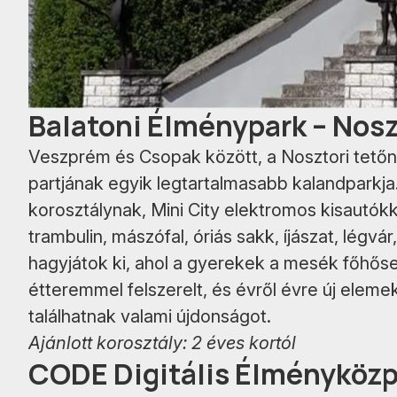
Balatoni Élménypark – Nosz
Veszprém és Csopak között, a Nosztori tetőn, 
partjának egyik legtartalmasabb kalandparkja.
korosztálynak, Mini City elektromos kisautókk
trambulin, mászófal, óriás sakk, íjászat, légv
hagyjátok ki, ahol a gyerekek a mesék főhőse
étteremmel felszerelt, és évről évre új eleme
találhatnak valami újdonságot.
Ajánlott korosztály: 2 éves kortól
CODE Digitális Élményköz