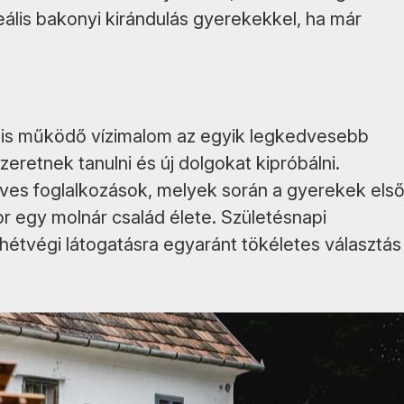
ális bakonyi kirándulás gyerekekkel, ha már
 is működő vízimalom az egyik legkedvesebb
zeretnek tanulni és új dolgokat kipróbálni.
es foglalkozások, melyek során a gyerekek els
or egy molnár család élete. Születésnapi
hétvégi látogatásra egyaránt tökéletes választás