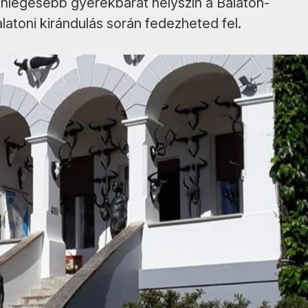
önlegesebb gyerekbarát helyszín a Balaton-
balatoni kirándulás során fedezheted fel.