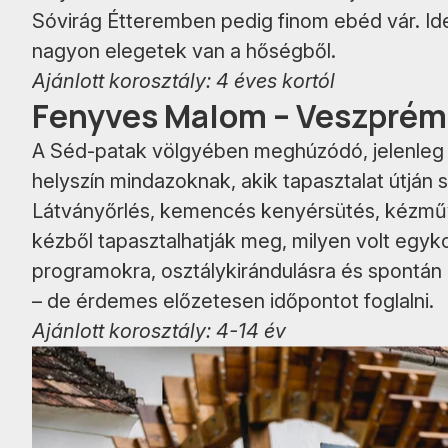
Sóvirág Étteremben pedig finom ebéd vár. Ide
nagyon elegetek van a hőségből.
Ajánlott korosztály: 4 éves kortól
Fenyves Malom – Veszprém
A Séd-patak völgyében meghúzódó, jelenleg
helyszín mindazoknak, akik tapasztalat útján s
Látványőrlés, kemencés kenyérsütés, kézműv
kézből tapasztalhatják meg, milyen volt egyk
programokra, osztálykirándulásra és spontán 
– de érdemes előzetesen időpontot foglalni.
Ajánlott korosztály: 4-14 év