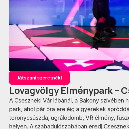
Játszani szeretnék!
Lovagvölgy Élménypark – 
A Cseszneki Vár lábánál, a Bakony szívében 
park, ahol pár óra erejéig a gyerekek apródd
toronycsúszda, ugrálódomb, VR élmény, fűsz
helyen. A szabadulószobában eredj Cseszneki