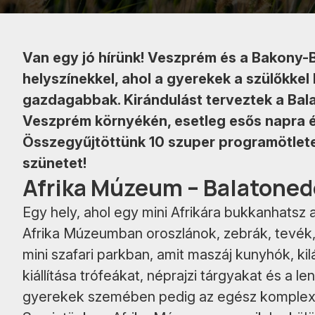
Van egy jó hírünk! Veszprém és a Bakony-B
helyszínekkel, ahol a gyerekek a szülőkkel
gazdagabbak. Kirándulást terveztek a Bala
Veszprém környékén, esetleg esős napra é
Összegyűjtöttünk 10 szuper programötletet
szünetet!
Afrika Múzeum – Balatoned
Egy hely, ahol egy mini Afrikára bukkanhatsz a
Afrika Múzeumban oroszlánok, zebrák, tevék,
mini szafari parkban, amit maszáj kunyhók, ki
kiállítása trófeákat, néprajzi tárgyakat és a l
gyerekek szemében pedig az egész komplexu