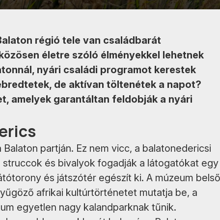
alaton régió tele van családbarát
 közösen életre szóló élményekkel lehetnek
tonnál, nyári családi programot kerestek
bredtetek, de aktívan töltenétek a napot?
, amelyek garantáltan feldobják a nyári
erics
 Balaton partján. Ez nem vicc, a balatonedericsi
 struccok és bivalyok fogadják a látogatókat egy
látótorony és játszótér egészít ki. A múzeum bels
enyűgöző afrikai kultúrtörténetet mutatja be, a
m egyetlen nagy kalandparknak tűnik.