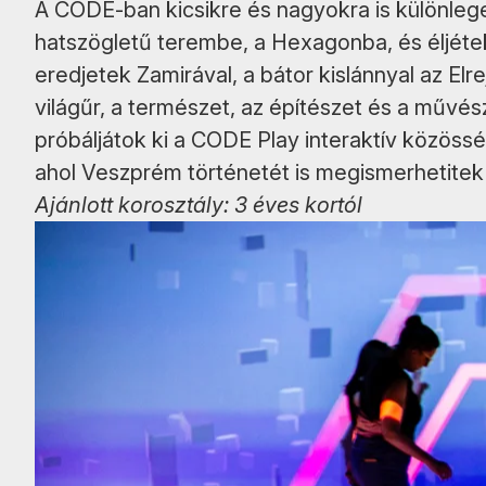
A CODE-ban kicsikre és nagyokra is különlege
hatszögletű terembe, a Hexagonba, és éljéte
eredjetek Zamirával, a bátor kislánnyal az E
világűr, a természet, az építészet és a művész
próbáljátok ki a CODE Play interaktív közösségi
ahol Veszprém történetét is megismerhetite
Ajánlott korosztály: 3 éves kortól