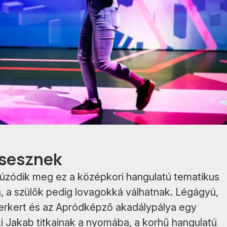
Csesznek
húzódik meg ez a középkori hangulatú tematikus
á, a szülők pedig lovagokká válhatnak. Légágyú,
erkert és az Apródképző akadálypálya egy
 Jakab titkainak a nyomába, a korhű hangulatú