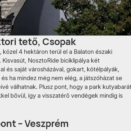
tori tető, Csopak
közel 4 hektáron terül el a Balaton északi
 Kisvasút, NosztoRide biciklipálya két
al és saját városházával, gokart, kötélpályák,
ár, és ha mindez még nem elég, a játszóházat se
ivé válhatnak. Plusz pont, hogy a park kutyabará
kkel bővül, így a visszatérő vendégek mindig is
pont – Veszprém