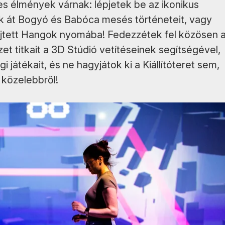
s élmények várnak: lépjetek be az ikonikus
k át Bogyó és Babóca mesés történeteit, vagy
lrejtett Hangok nyomába! Fedezzétek fel közösen 
et titkait a 3D Stúdió vetítéseinek segítségével,
 játékait, és ne hagyjátok ki a Kiállítóteret sem,
k közelebbről!