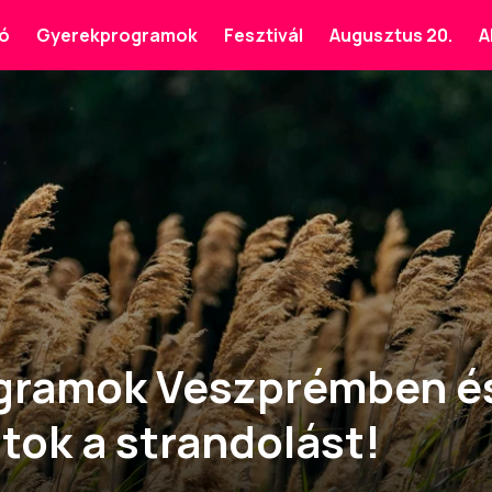
ó
Gyerekprogramok
Fesztivál
Augusztus 20.
A
ogramok Veszprémben és
tok a strandolást!