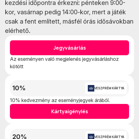
kezdési időpontra érkezni: pénteken 9:00-
kor, vasárnap pedig 14:00-kor, mert a játék
csak a fent említett, másfél órás idősávokban
elérhető.
Jegyvásárlás
Az eseményen való megjelenés jegyvásárláshoz
kötött
10%
VESZPRÉM KÁRTYA
10% kedvezmény az eseményjegyek árából.
Kártyaigénylés
20%
VESZPRÉM KÁRTYA