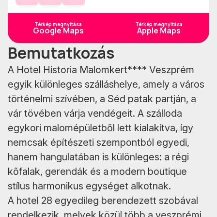
Instagram
Facebook
TokTok
Térkép megnyitása
Térkép megnyitása
Google Maps
Apple Maps
Bemutatkozás
A Hotel Historia Malomkert**** Veszprém
egyik különleges szálláshelye, amely a város
történelmi szívében, a Séd patak partján, a
vár tövében várja vendégeit. A szálloda
egykori malomépületből lett kialakítva, így
nemcsak építészeti szempontból egyedi,
hanem hangulatában is különleges: a régi
kőfalak, gerendák és a modern boutique
stílus harmonikus egységet alkotnak.
A hotel 28 egyedileg berendezett szobával
rendelkezik, melyek közül több a veszprémi