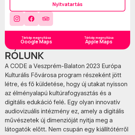
Nyitvatartás
Instagram
Facebook
TripAdvisor
Térkép megnyitása
Térkép megnyitása
Google Maps
Apple Maps
RÓLUNK
A CODE a Veszprém-Balaton 2023 Európa
Kulturális Fővárosa program részeként jött
létre, és fő küldetése, hogy új utakat nyisson
az élményalapú kultúrafogyasztás és a
digitális edukáció felé. Egy olyan innovatív
audiovizuális intézmény ez, amely a digitális
művészetek új dimenzióját nyitja meg a
látogatók előtt. Nem csupán egy kiállítótérről