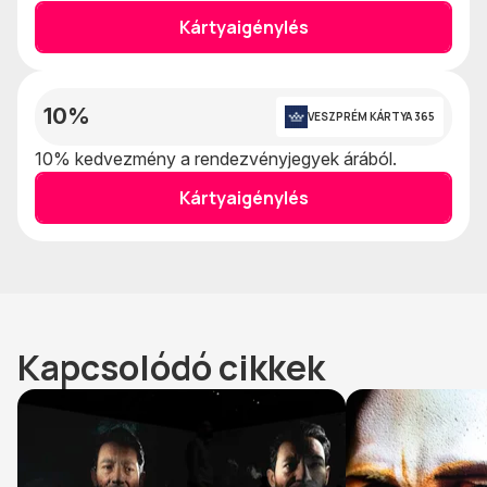
Kártyaigénylés
10%
VESZPRÉM KÁRTYA 365
10% kedvezmény a rendezvényjegyek árából.
Kártyaigénylés
Kapcsolódó cikkek