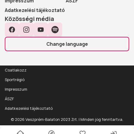
Impresszum
ÁSZF
Adatkezelési tájékoztató
Közösségi média
Facebook
Instagram
YouTube
Spotify
Change language
Csatlakozz
Sportrégió
Impresszum
ÁSZF
Adatkezelési tájékoztató
Adatok
Részletek
© 2026 Veszprém-Balaton 2023 Zrt. | Minden jog fenntartva.
Általános adatok