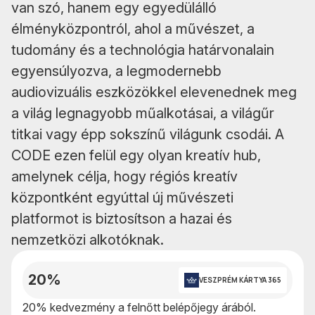
van szó, hanem egy egyedülálló
élményközpontról, ahol a művészet, a
tudomány és a technológia határvonalain
egyensúlyozva, a legmodernebb
audiovizuális eszközökkel elevenednek meg
a világ legnagyobb műalkotásai, a világűr
titkai vagy épp sokszínű világunk csodái. A
CODE ezen felül egy olyan kreatív hub,
amelynek célja, hogy régiós kreatív
központként egyúttal új művészeti
platformot is biztosítson a hazai és
nemzetközi alkotóknak.
20%
VESZPRÉM KÁRTYA 365
20% kedvezmény a felnőtt belépőjegy árából.