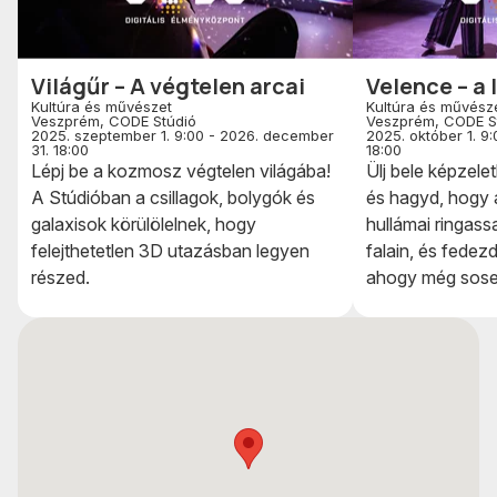
Világűr – A végtelen arcai
Velence – a
Kultúra és művészet
Kultúra és művész
Veszprém, CODE Stúdió
Veszprém, CODE S
2025. szeptember 1. 9:00 - 2026. december
2025. október 1. 9
31. 18:00
18:00
Lépj be a kozmosz végtelen világába!
Ülj bele képzel
A Stúdióban a csillagok, bolygók és
és hagyd, hogy 
galaxisok körülölelnek, hogy
hullámai ringass
felejthetetlen 3D utazásban legyen
falain, és fedezd
részed.
ahogy még sose