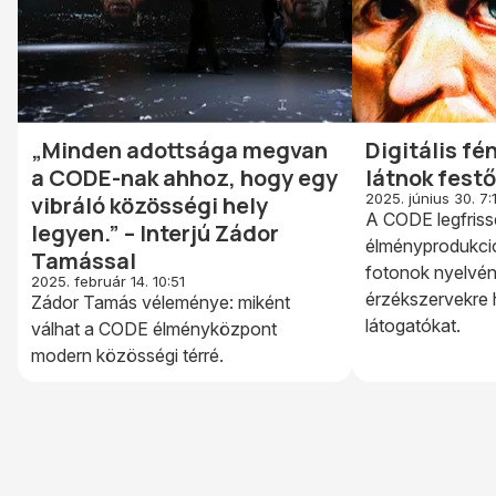
„Minden adottsága megvan
Digitális f
a CODE-nak ahhoz, hogy egy
látnok festő
2025. június 30. 7:
vibráló közösségi hely
A CODE legfriss
legyen.” – Interjú Zádor
élményprodukció
Tamással
fotonok nyelvén
2025. február 14. 10:51
érzékszervekre h
Zádor Tamás véleménye: miként
látogatókat.
válhat a CODE élményközpont
modern közösségi térré.