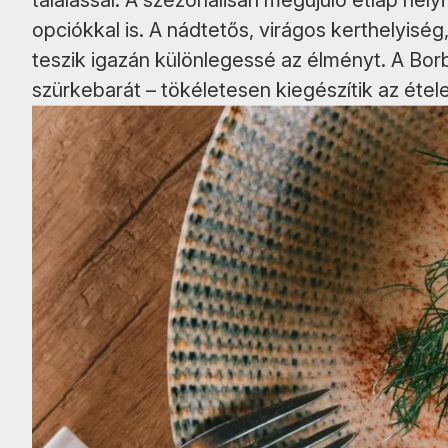
tálalással. A szezonálisan megújuló étlap hel
opciókkal is. A nádtetős, virágos kerthelyiség
teszik igazán különlegessé az élményt. A Borba
szürkebarát – tökéletesen kiegészítik az étel