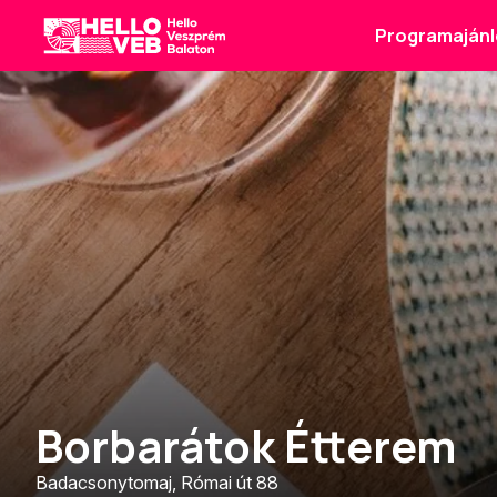
Programajánl
HelloVEB
Borbarátok Étterem
Badacsonytomaj, Római út 88