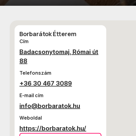
Borbarátok Étterem
Cím
Badacsonytomaj, Római út
88
Telefonszám
+36 30 467 3089
E-mail cím
info@borbaratok.hu
Weboldal
https://borbaratok.hu/