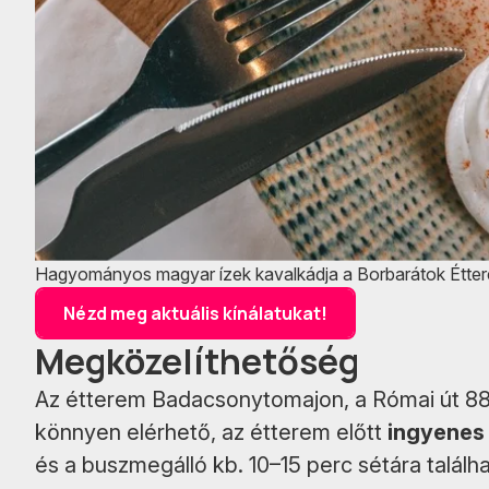
Hagyományos magyar ízek kavalkádja a Borbarátok Étte
Nézd meg aktuális kínálatukat!
Megközelíthetőség
Az étterem Badacsonytomajon, a Római út 88. s
könnyen elérhető, az étterem előtt
ingyenes 
és a buszmegálló kb. 10–15 perc sétára találha