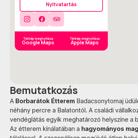
Nyitvatartás
Instagram
Facebook
TripAdvisor
Térkép megnyitása
Térkép megnyitása
Google Maps
Apple Maps
Bemutatkozás
A
Borbarátok Étterem
Badacsonytomaj üdülő
néhány percre a Balatontól. A családi vállalk
vendéglátás egyik meghatározó helyszíne a 
Az étterem kínálatában a
hagyományos mag