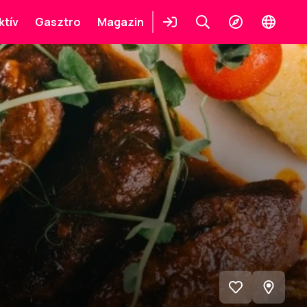
ktív
Gasztro
Magazin
Belépés
Keresés
Felfedezés
Change
languag
Megnéz