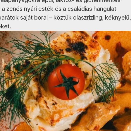
yi alapanyagokra épül, laktóz- és gluténmentes
, a zenés nyári esték és a családias hangulat
rátok saját borai – köztük olaszrizling, kéknyelű,
eket.