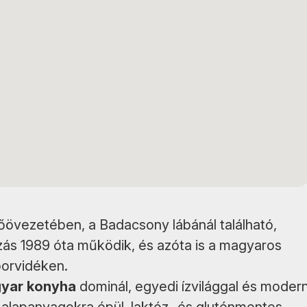
övezetében, a Badacsony lábánál található,
ozás 1989 óta működik, és azóta is a magyaros
borvidéken.
yar konyha
dominál, egyedi ízvilággal és moder