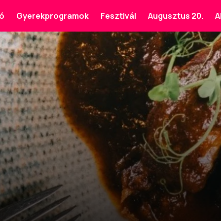
ó
Gyerekprogramok
Fesztivál
Augusztus 20.
A