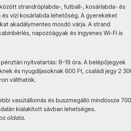
özött strandröplabda-, futball-, kosárlabda- és
abda és vízi kosárlabda lehetőség. A gyerekeket
akat akadálymentes mosdó várja. A strand
kabinbérlés, napozóágyak és ingyenes Wi-Fi is
, pénztári nyitvatartás: 8–19 óra. A belépőjegyek
nek és nyugdíjasoknak 600 Ft, családi jegy 2 30
ron válthatók.
lebbi vasútállomás és buszmegálló mindössze 70
ldalán kialakított sávban lehetséges.
os oldala.