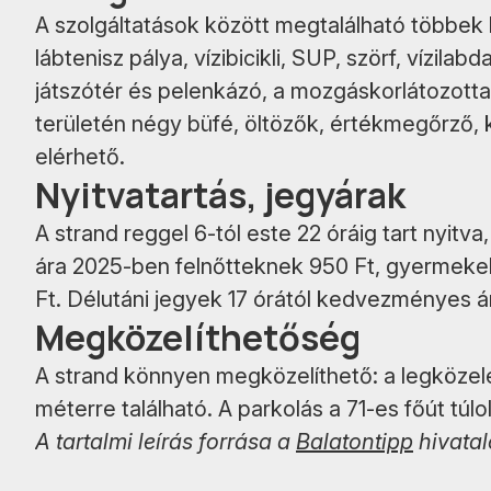
A szolgáltatások között megtalálható többek k
lábtenisz pálya, vízibicikli, SUP, szörf, vízil
játszótér és pelenkázó, a mozgáskorlátozott
területén négy büfé, öltözők, értékmegőrző, 
elérhető.
Nyitvatartás, jegyárak
A strand reggel 6-tól este 22 óráig tart nyitva
ára 2025-ben felnőtteknek 950 Ft, gyermekek
Ft. Délutáni jegyek 17 órától kedvezményes á
Megközelíthetőség
A strand könnyen megközelíthető: a legköze
méterre található. A parkolás a 71-es főút túlo
A tartalmi leírás forrása a
Balatontipp
hivatal