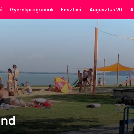
ó
Gyerekprogramok
Fesztivál
Augusztus 20.
A
and