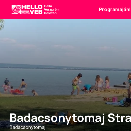
Programajánl
HelloVEB
Badacsonytomaj Str
Badacsonytomaj