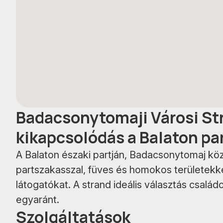
Badacsonytomaji Városi Str
kikapcsolódás a Balaton pa
A Balaton északi partján, Badacsonytomaj kö
partszakasszal, füves és homokos területekkel
látogatókat. A strand ideális választás csal
egyaránt.
Szolgáltatások