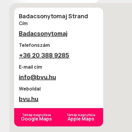
Badacsonytomaj Strand
Cím
Badacsonytomaj
Telefonszám
+36 20 388 9285
E-mail cím
info@bvu.hu
Weboldal
bvu.hu
Térkép megnyitása
Térkép megnyitása
Google Maps
Apple Maps