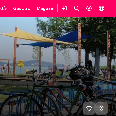
ktív
Gasztro
Magazin
Belépés
Keresés
Felfedezés
Change
languag
Megnéz