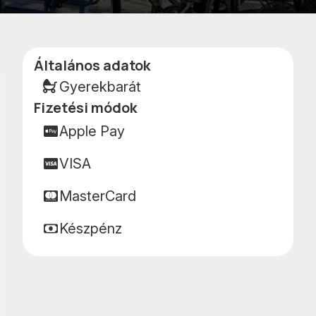
Kedvencekhe
terképen
adom
Általános adatok
Adatok
Gyerekbarát
Fizetési módok
Apple Pay
VISA
MasterCard
Készpénz