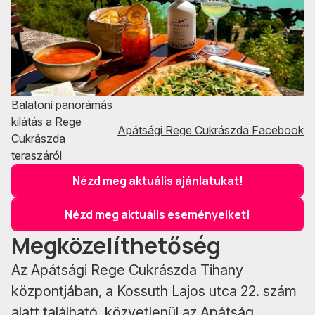
Balatoni panorámás
kilátás a Rege
Apátsági Rege Cukrászda Facebook
Cukrászda
teraszáról
Nézd meg aktuális ajánlatukat!
Nézd meg aktuális eseményeiket!
Megközelíthetőség
Az Apátsági Rege Cukrászda Tihany
központjában, a Kossuth Lajos utca 22. szám
alatt található, közvetlenül az Apátság