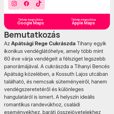
Instagram
Facebook
TokTok
Térkép megnyitása
Térkép megnyitása
Google Maps
Apple Maps
Bemutatkozás
Az
Apátsági Rege Cukrászda
Tihany egyik
ikonikus vendéglátóhelye, amely több mint
60 éve várja vendégeit a félsziget legszebb
panorámájával. A cukrászda a Tihanyi Bencés
Apátság közelében, a Kossuth Lajos utcában
található, és nemcsak süteményeiről, hanem
vendégszeretetéről és különleges
hangulatáról is ismert. A helyszín ideális
romantikus randevúkhoz, családi
eseményekhez, baráti összejövetelekhez