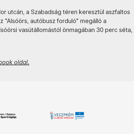
or utcán, a Szabadság téren keresztül aszfaltos
 "Alsóörs, autóbusz forduló" megálló a
lsóörsi vasútállomástól önmagában 30 perc séta,
book oldal.