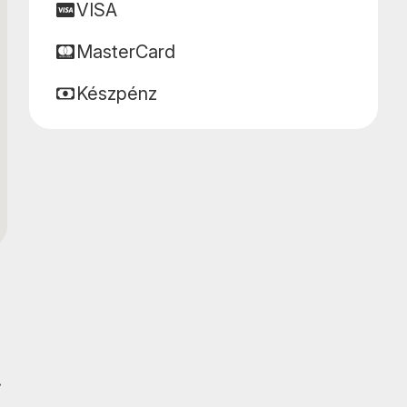
VISA
MasterCard
Készpénz
.