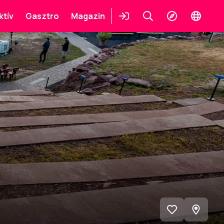
ktív
Gasztro
Magazin
Belépés
Keresés
Felfedezés
Change
languag
Megnéz