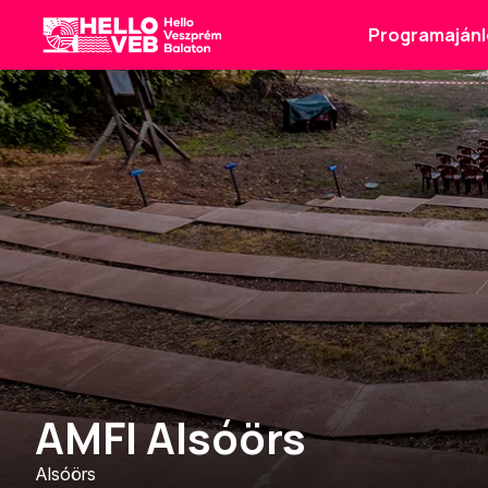
Programajánl
HelloVEB
AMFI Alsóörs
Alsóörs