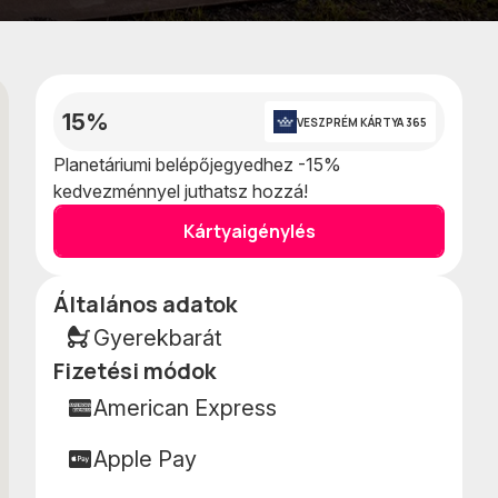
Kedvencekhe
terképen
adom
15%
VESZPRÉM KÁRTYA 365
Planetáriumi belépőjegyedhez -15%
kedvezménnyel juthatsz hozzá!
Kártyaigénylés
Általános adatok
Adatok
Gyerekbarát
Fizetési módok
American Express
Apple Pay