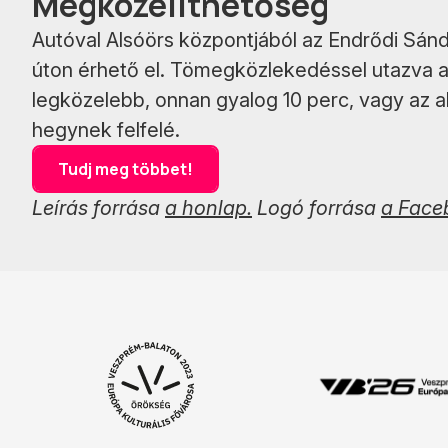
Megközelíthetőség
Autóval Alsóörs központjából az Endrődi Sánd
úton érhető el. Tömegközlekedéssel utazva az
legközelebb, onnan gyalog 10 perc, vagy az a
hegynek felfelé.
Tudj meg többet!
Leírás forrása
a honlap.
Logó forrása
a Face