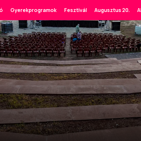
ó
Gyerekprogramok
Fesztivál
Augusztus 20.
A