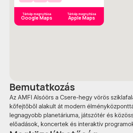
YouTube
Instagram
Facebook
Térkép megnyitása
Térkép megnyitása
Google Maps
Apple Maps
Bemutatkozás
Az AMFI Alsóörs a Csere-hegy vörös sziklafalá
kőfejtőből alakult át modern élményközpontt
legnagyobb planetáriuma, játszótér és közössé
előadások, koncertek és interaktív programok 