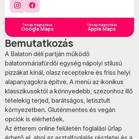
Instagram
Facebook
Térkép megnyitása
Térkép megnyitása
Google Maps
Apple Maps
Bemutatkozás
A Balaton déli partján működő
balatonmáriafürdői egység nápolyi stílusú
pizzákat kínál, olasz receptekre és friss helyi
alapanyagokra építve. A menü az ikonikus
klasszikusoktól a könnyedebb, szezonhoz illő
tételekig terjed, barátságos, letisztult
környezetben. Gluténmentes és vegán
opciók is elérhetőek.
Az étterem online felületén foglalási űrlap
érhető el, ahol az asztalfoglalás részletei és a