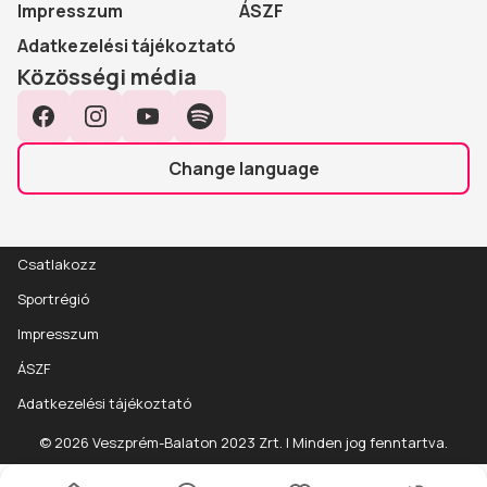
Impresszum
ÁSZF
Adatkezelési tájékoztató
Közösségi média
Facebook
Instagram
YouTube
Spotify
Change language
Csatlakozz
Sportrégió
Impresszum
ÁSZF
Adatkezelési tájékoztató
Esemény
Részletek
© 2026 Veszprém-Balaton 2023 Zrt. | Minden jog fenntartva.
részletei
Alapadatok