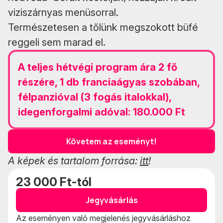
viziszárnyas menüsorral.
Természetesen a tőlünk megszokott büfé
reggeli sem marad el.
A teljes hétvégi program ára 2 fő
részére, 1 db franciaágyas szobában,
félpanzióval (3 fogás italokkal),
idegenforgalmi adóval: 180.000 Ft
Követem az eseményt!
A képek és tartalom forrása:
itt
!
23 000 Ft-tól
Jegyvásárlás
Az eseményen való megjelenés jegyvásárláshoz