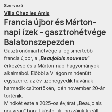
Szervező
Villa Chez les Amis
Francia újbor és Márton-
napi ízek – gasztrohétvége
Balatonszepezden
Gasztronómiai hétvége a legismertebb
francia újbor, a „
Beaujolais nouveau
”
érkezése és a Márton-napi hagyományok
alkalmából. Előbbi a Világon mindenütt
egyszerre, az év tizenegyedik havának
harmadik csütörtökén, idén november 20-án
történik.
Mindkét este a 2025-ös évjárat „Beaujolais
nouveau” borait kóstoljuk, hozzájuk kreált