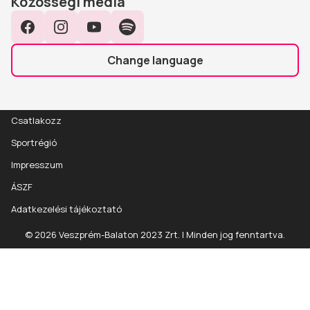
Közösségi média
Facebook
Instagram
YouTube
Spotify
Change language
Csatlakozz
Sportrégió
Impresszum
ÁSZF
Adatkezelési tájékoztató
© 2026 Veszprém-Balaton 2023 Zrt. | Minden jog fenntartva.