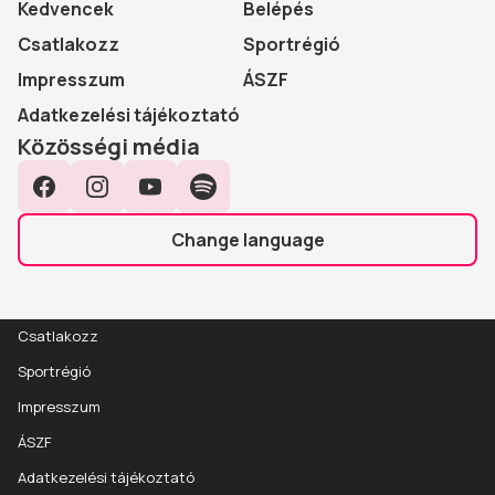
Kedvencek
Belépés
Csatlakozz
Sportrégió
Impresszum
ÁSZF
Adatkezelési tájékoztató
Közösségi média
Facebook
Instagram
YouTube
Spotify
Change language
Csatlakozz
Sportrégió
Impresszum
ÁSZF
Adatkezelési tájékoztató