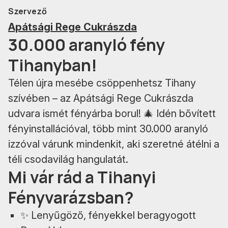
Szervező
Apátsági Rege Cukrászda
30.000 aranyló fény
Tihanyban!
Télen újra mesébe csöppenhetsz Tihany
szívében – az Apátsági Rege Cukrászda
udvara ismét fényárba borul! 🎄 Idén bővített
fényinstallációval, több mint 30.000 aranyló
izzóval várunk mindenkit, aki szeretné átélni a
téli csodavilág hangulatát.
Mi vár rád a Tihanyi
Fényvarázsban?
✨ Lenyűgöző, fényekkel beragyogott