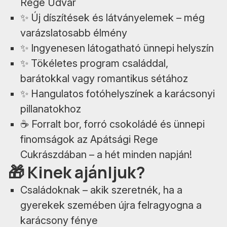
Rege Udvar
✨ Új díszítések és látványelemek – még
varázslatosabb élmény
✨ Ingyenesen látogatható ünnepi helyszín
✨ Tökéletes program családdal,
barátokkal vagy romantikus sétához
✨ Hangulatos fotóhelyszínek a karácsonyi
pillanatokhoz
☕ Forralt bor, forró csokoládé és ünnepi
finomságok az Apátsági Rege
Cukrászdában – a hét minden napján!
🎁 Kinek ajánljuk?
Családoknak – akik szeretnék, ha a
gyerekek szemében újra felragyogna a
karácsony fénye