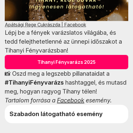
Apátsági Rege Cukrászda | Facebook
Lépj be a fények varázslatos világába, és
tedd felejthetetlenné az ünnepi időszakot a
Tihanyi Fényvarázsban!
Tihanyi Fényvarázs 2025
📸 Oszd meg a legszebb pillanataidat a
#TihanyiFényvarázs
hashtaggel, és mutasd
meg, hogyan ragyog Tihany télen!
Tartalom forrása a
Facebook
esemény.
Szabadon látogatható esemény