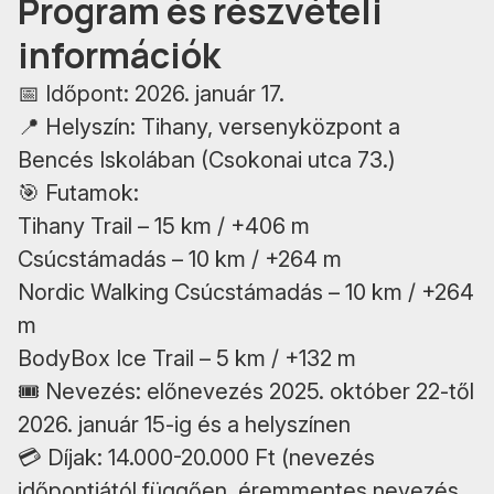
Program és részvételi
információk
📅 Időpont: 2026. január 17.
📍 Helyszín: Tihany, versenyközpont a
Bencés Iskolában (Csokonai utca 73.)
🎯 Futamok:
Tihany Trail – 15 km / +406 m
Csúcstámadás – 10 km / +264 m
Nordic Walking Csúcstámadás – 10 km / +264
m
BodyBox Ice Trail – 5 km / +132 m
🎟️ Nevezés: előnevezés 2025. október 22-től
2026. január 15-ig és a helyszínen
💳 Díjak: 14.000-20.000 Ft (nevezés
időpontjától függően, éremmentes nevezés