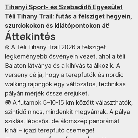
Tihanyi Sport- és Szabadidő Egyesület
Téli Tihany Trail: futás a félsziget hegyein,
szurdokokon és kilátópontokon át!
Áttekintés
❄️ A Téli Tihany Trail 2026 a félsziget
legkeményebb ösvényein vezet, ahol a téli
Balaton látványa és a kihívás találkozik. A
verseny célja, hogy a terepfutók és nordic
walking rajongók egy változatos, technikás
pályán mérjék össze erejüket.
🌍 A futamok 5–10-15 km között választhatók,
szintidő nincs, mindenkit megvárnak. A pálya
sziklás, lépcsős, de álomszép panorámát
kínál – igazi terepfutó csemege!