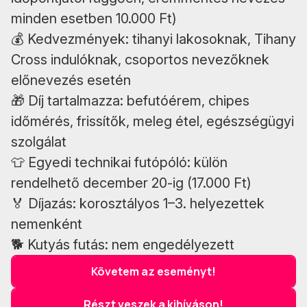
minden esetben 10.000 Ft)
💰 Kedvezmények: tihanyi lakosoknak, Tihany
Cross indulóknak, csoportos nevezőknek
előnevezés esetén
🎁 Díj tartalmazza: befutóérem, chipes
időmérés, frissítők, meleg étel, egészségügyi
szolgálat
👕 Egyedi technikai futópóló: külön
rendelhető december 20-ig (17.000 Ft)
🏅 Díjazás: korosztályos 1–3. helyezettek
nemenként
🐕 Kutyás futás: nem engedélyezett
Követem az eseményt!
Részt veszek a kihíváson!