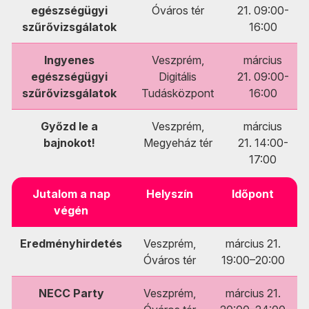
egészségügyi
Óváros tér
21. 09:00-
szűrővizsgálatok
16:00
Ingyenes
Veszprém,
március
egészségügyi
Digitális
21. 09:00-
szűrővizsgálatok
Tudásközpont
16:00
Győzd le a
Veszprém,
március
bajnokot!
Megyeház tér
21. 14:00-
17:00
Jutalom a nap
Helyszín
Időpont
végén
Eredményhirdetés
Veszprém,
március 21.
Óváros tér
19:00–20:00
NECC Party
Veszprém,
március 21.