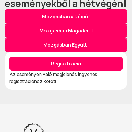
eseményekből a hétvégén!
Mozgásban a Régió!
Mozgásban Magadért!
Mozgásban Együtt!
Regisztráció
Az eseményen való megjelenés ingyenes,
regisztrációhoz kötött