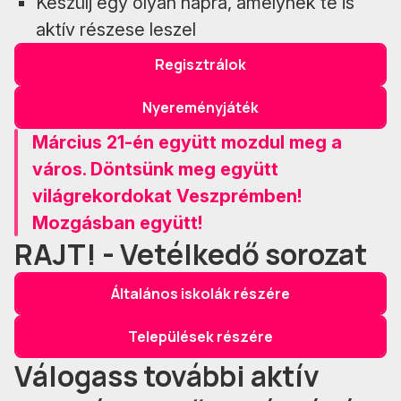
Készülj egy olyan napra, amelynek te is
aktív részese leszel
Regisztrálok
Nyereményjáték
Március 21-én együtt mozdul meg a
város. Döntsünk meg együtt
világrekordokat Veszprémben!
Mozgásban együtt!
RAJT! - Vetélkedő sorozat
Általános iskolák részére
Települések részére
Válogass további aktív