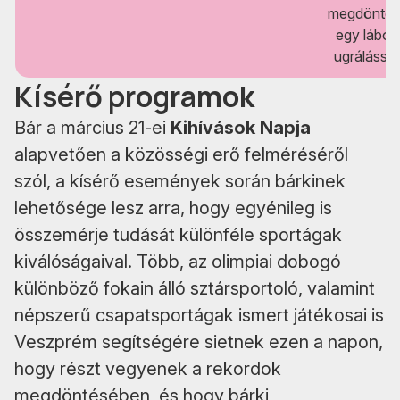
megdöntés
egy lábon
ugrálással
Kísérő programok
Bár a március 21-ei
Kihívások Napja
alapvetően a közösségi erő felméréséről
szól, a kísérő események során bárkinek
lehetősége lesz arra, hogy egyénileg is
összemérje tudását különféle sportágak
kiválóságaival. Több, az olimpiai dobogó
különböző fokain álló sztársportoló, valamint
népszerű csapatsportágak ismert játékosai is
Veszprém segítségére sietnek ezen a napon,
hogy részt vegyenek a rekordok
megdöntésében, és hogy bárki