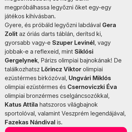
megpróbálhassa legyőzni őket egy-egy
játékos kihívásban.
Gyere, és próbáld legyőzni labdával
Gera
Zolit
az óriás darts táblán, derítsd ki,
gyorsabb vagy-e
Szuper Levinél
, vagy
jobbak-e a reflexeid, mint
Siklósi
Gergelynek
, Párizs olimpiai bajnokának! De
találkozhatsz
Lőrincz Viktor
olimpiai
ezüstérmes birkózóval,
Ungvári Miklós
olimpiai ezüstérmes és
Csernoviczki Éva
olimpiai bronzérmes cselgáncsozókkal,
Katus Attila
hatszoros világbajnok
sportolóval, valamint Veszprém legendájával,
Fazekas Nándival
is.