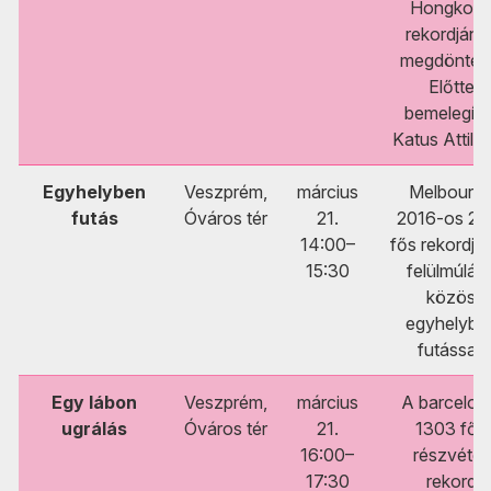
Hongkon
rekordjána
megdöntés
Előtte
bemelegíté
Katus Attiláv
Egyhelyben
Veszprém,
március
Melbourn
futás
Óváros tér
21.
2016-os 21
14:00–
fős rekordjá
15:30
felülmúlás
közös
egyhelybe
futással.
Egy lábon
Veszprém,
március
A barcelon
ugrálás
Óváros tér
21.
1303 fős
16:00–
részvételi
17:30
rekord