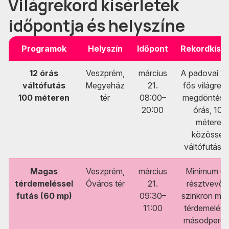
Világrekord kísérletek
időpontja és helyszíne
Programok
Helyszín
Időpont
Rekordkísér
12 órás
Veszprém,
március
A padovai 2
váltófutás
Megyeház
21.
fős világrek
100 méteren
tér
08:00–
megdöntése
20:00
órás, 100
méteres
közösség
váltófutásb
Magas
Veszprém,
március
Minimum 6
térdemeléssel
Óváros tér
21.
résztvevőv
futás (60 mp)
09:30–
szinkron ma
11:00
térdemelés 
másodpercig