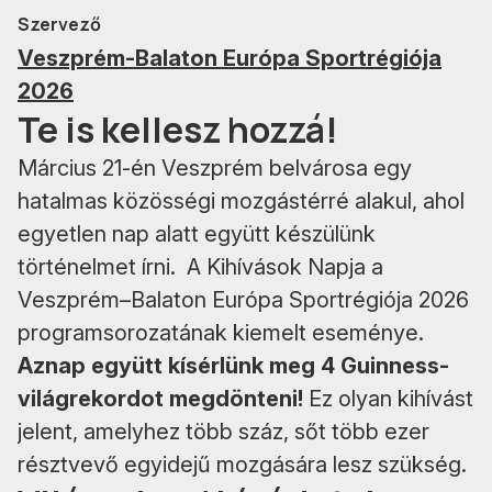
Szervező
Veszprém-Balaton Európa Sportrégiója
2026
Te is kellesz hozzá!
Március 21-én Veszprém belvárosa egy
hatalmas közösségi mozgástérré alakul, ahol
egyetlen nap alatt együtt készülünk
történelmet írni. A Kihívások Napja a
Veszprém–Balaton Európa Sportrégiója 2026
programsorozatának kiemelt eseménye.
Aznap együtt kísérlünk meg 4 Guinness-
világrekordot megdönteni!
Ez olyan kihívást
jelent, amelyhez több száz, sőt több ezer
résztvevő egyidejű mozgására lesz szükség.