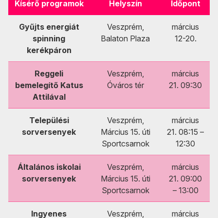
Kísérő programok
Helyszín
Időpont
Gyűjts energiát
Veszprém,
március
spinning
Balaton Plaza
12-20.
kerékpáron
Reggeli
Veszprém,
március
bemelegítő Katus
Óváros tér
21. 09:30
Attilával
Települési
Veszprém,
március
sorversenyek
Március 15. úti
21. 08:15 –
Sportcsarnok
12:30
Általános iskolai
Veszprém,
március
sorversenyek
Március 15. úti
21. 09:00
Sportcsarnok
– 13:00
Ingyenes
Veszprém,
március