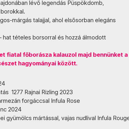
tulajdonában lévő legendás Püspökdomb,
 borokkal.
agos-márgás talajjal, ahol elsősorban elegáns
 hat tételes borsorral és hozzá álmodott
et fiatal főborásza kalauzol majd bennünket a
ncészet hagyományai között.
24
tás 1277 Rajnai Rizling 2023
armezán forgáccsal Infula Rose
lanc 2024
i gyümölcs mártással, vajas nudlival Infula Roug