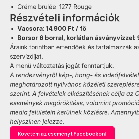
Créme brulée 1277 Rouge
Részvételi információk
Vacsora: 14.900 Ft / fő
Borsor 6 borral, korlátlan ásványvízzel: 
Áraink forintban értendőek és tartalmazzák a
szervízdíjat.
A menü változtatás jogát fenntartjuk.
A rendezvényről kép-, hang- és videófelvéte
meghatározott nyilvános közéleti szereplésr
szerint. A felvételek elkészítésének célja a
események megörökítése, valamint promóciója.
media felületein kerülnek közlésre. Amennyib
helyszínen jelezze.
Követem az eseményt Facebookon!