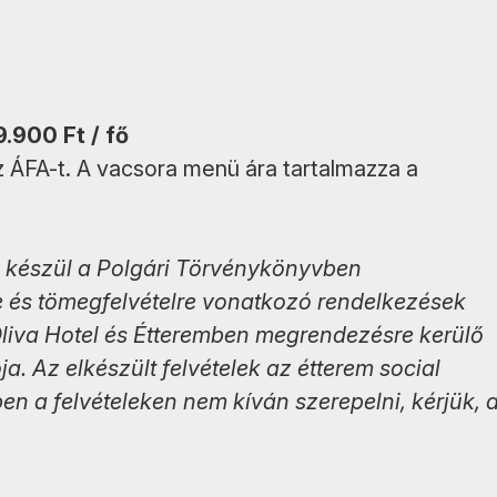
9.900 Ft / fő
z ÁFA-t. A vacsora menü ára tartalmazza a
l készül a Polgári Törvénykönyvben
e és tömegfelvételre vonatkozó rendelkezések
z Oliva Hotel és Étteremben megrendezésre kerülő
 Az elkészült felvételek az étterem social
en a felvételeken nem kíván szerepelni, kérjük, 