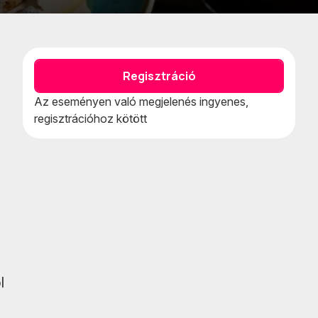
Kedvencekhe
Naptár
adom
teszem
Regisztráció
Az eseményen való megjelenés ingyenes,
regisztrációhoz kötött
l