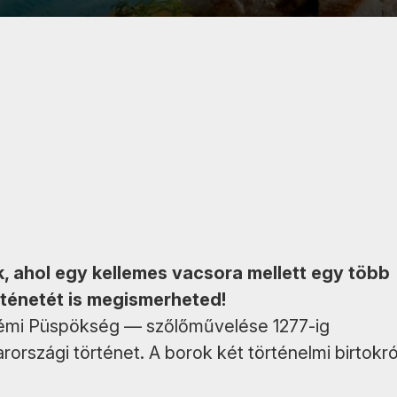
, ahol egy kellemes vacsora mellett egy több
ténetét is megismerheted!
rémi Püspökség — szőlőművelése 1277-ig
országi történet. A borok két történelmi birtokró