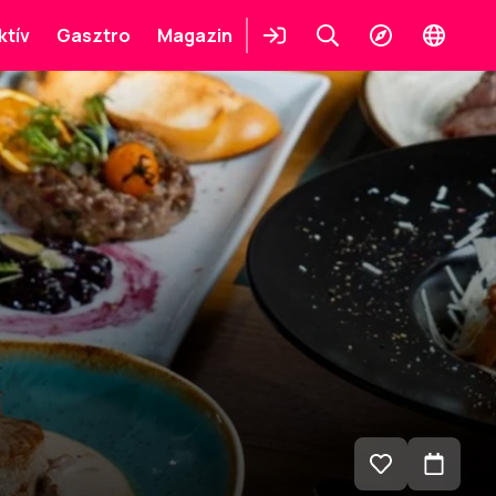
ktív
Gasztro
Magazin
Belépés
Keresés
Felfedezés
Change
languag