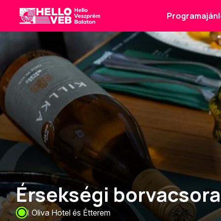
Programajánl
HelloVEB
Érsekségi borvacsora
Oliva Hotel és Étterem