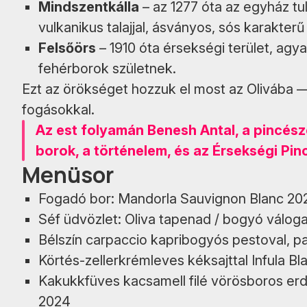
Mindszentkálla
– az 1277 óta az egyház 
vulkanikus talajjal, ásványos, sós karakterű
Felsőörs
– 1910 óta érsekségi terület, agy
fehérborok születnek.
Ezt az örökséget hozzuk el most az Olivába —
fogásokkal.
Az est folyamán Benesh Antal, a pincész
borok, a történelem, és az Érsekségi Pi
Menüsor
Fogadó bor: Mandorla Sauvignon Blanc 20
Séf üdvözlet: Oliva tapenad / bogyó váloga
Bélszín carpaccio kapribogyós pestoval, p
Körtés-zellerkrémleves kéksajttal Infula B
Kakukkfüves kacsamell filé vörösboros erde
2024