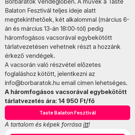
Borbarátok Vendéglőben. A művek a Taste
Balaton Fesztivál teljes ideje alatt
megtekinthetőek, két alkalommal (március 6-
án és március 13-án 18:00-tól) pedig
háromfogásos vacsorával egybekötött
tárlatvezetésen vehetnek részt a hozzánk
érkező vendégek.
A vacsorán való részvétel előzetes
foglaláshoz kötött, jelentkezni az
info@borbaratok.hu
email címen lehetséges.
A háromfogásos vacsorával egybekötött
tárlatvezetés ára: 14 950 Ft/fő
Taste Balaton Fesztivál
A tartalom és képek forrása
itt
!