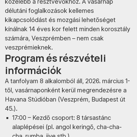
közelebb a résztvevőkhöz. A vasárnap
délutáni foglalkozások kellemes
kikapcsolódást és mozgási lehetőséget
kínálnak 14 éves kor felett minden korosztály
számára, Veszprémben – nem csak
veszprémieknek.
Program és részvételi
információk
A tanfolyam 8 alkalomból áll, 2026. március 1-
től, vasárnaponként kerül megrendezésre a
Havana Stúdióban (Veszprém, Budapest út
45.).
17:00 – Kezdő csoport: 8 társastánc
alaplépései (pl. angol keringő, cha-cha-
cha, rumba, jive stb.)