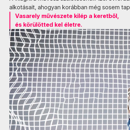
alkotásait, ahogyan korábban még sosem tap
Vasarely művészete kilép a keretből,
és körülötted kel életre.