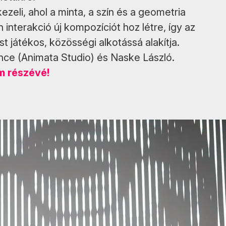
zeli, ahol a minta, a szín és a geometria
 interakció új kompozíciót hoz létre, így az
st játékos, közösségi alkotássá alakítja.
ence (Animata Studio) és Naske László.
um részévé!