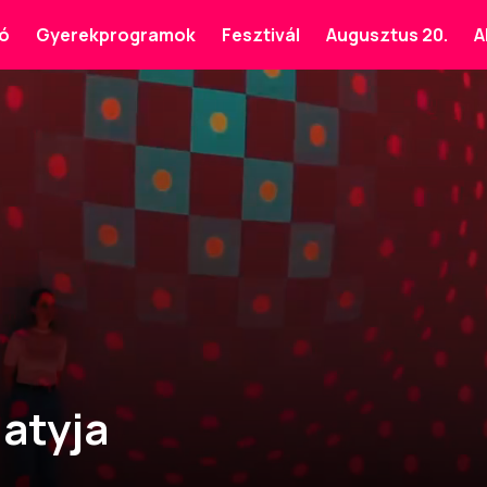
ó
Gyerekprogramok
Fesztivál
Augusztus 20.
A
 atyja