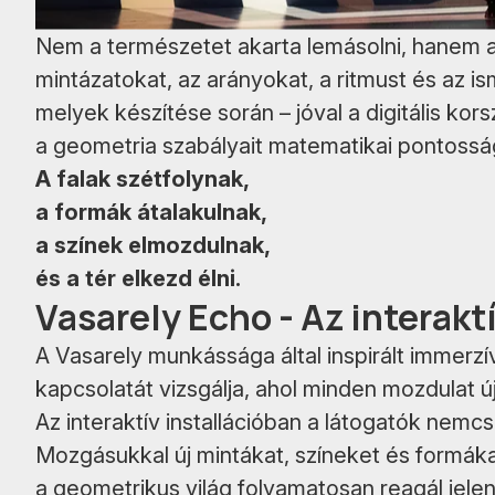
Nem a természetet akarta lemásolni, hanem a
mintázatokat, az arányokat, a ritmust és az i
melyek készítése során – jóval a digitális kor
a geometria szabályait matematikai pontosság
A falak szétfolynak,
a formák átalakulnak,
a színek elmozdulnak,
és a tér elkezd élni.
Vasarely Echo - Az interakt
A Vasarely munkássága által inspirált immerzív
kapcsolatát vizsgálja, ahol minden mozdulat új
Az interaktív installációban a látogatók nemcs
Mozgásukkal új mintákat, színeket és formáka
a geometrikus világ folyamatosan reagál jelen