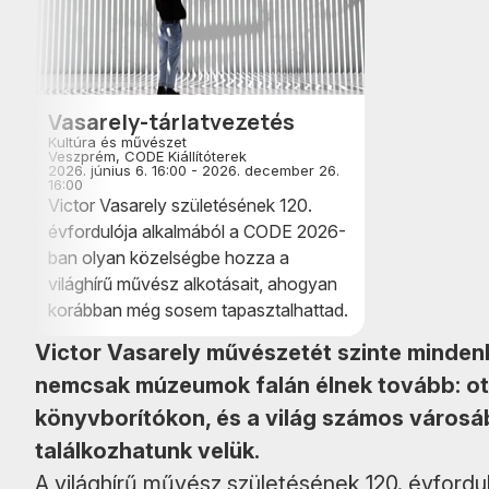
Vasarely-tárlatvezetés
Kultúra és művészet
Veszprém, CODE Kiállítóterek
2026. június 6. 16:00 - 2026. december 26.
16:00
Victor Vasarely születésének 120.
évfordulója alkalmából a CODE 2026-
ban olyan közelségbe hozza a
világhírű művész alkotásait, ahogyan
korábban még sosem tapasztalhattad.
Victor Vasarely művészetét szinte mindenki 
nemcsak múzeumok falán élnek tovább: ot
könyvborítókon, és a világ számos városá
találkozhatunk velük.
A világhírű művész születésének 120. évford