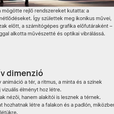
 mögötte rejlő rendszereket kutatta: a
smétlődéseket. Így születtek meg ikonikus művei,
szak előtt, a számítógépes grafika előfutáraként –
gal alkotta művészetté és optikai vibrálássá.
ív dimenzió
 animáció a tér, a ritmus, a minta és a színek
 vizuális élményt hoz létre.
ak nézői, hanem alakítói is lesznek a térnek.
t hozhatnak létre a falakon és a padlón, miközbe
létükre.