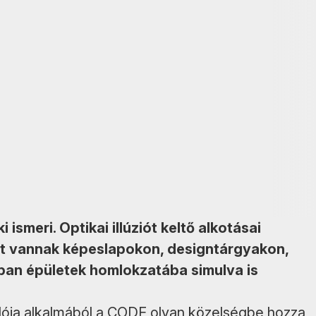
ismeri. Optikai illúziót keltő alkotásai
t vannak képeslapokon, designtárgyakon,
ban épületek homlokzatába simulva is
ulója alkalmából a CODE olyan közelségbe hozza