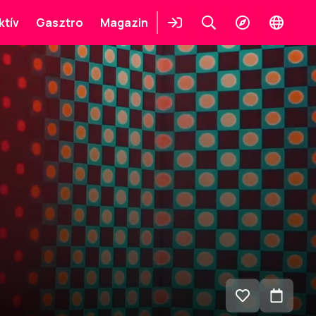
ktív
Gasztro
Magazin
Belépés
Keresés
Felfedezés
Change
languag