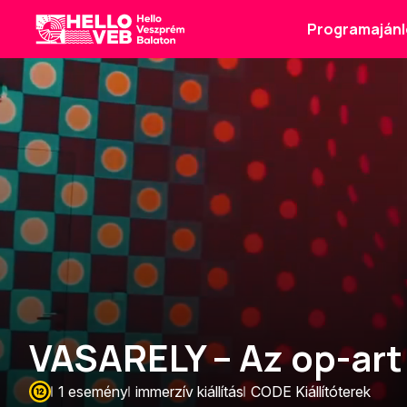
Programajánl
HelloVEB
VASARELY – Az op-art
1 esemény
immerzív kiállítás
CODE Kiállítóterek