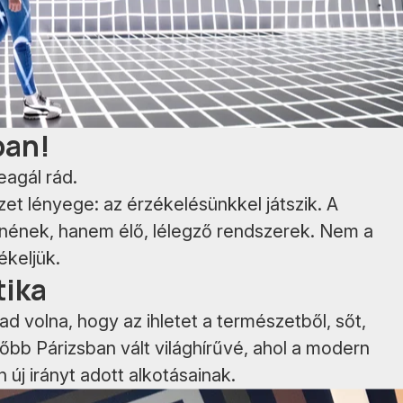
ban!
Reagál rád.
et lényege: az érzékelésünkkel játszik. A
nnének, hanem élő, lélegző rendszerek. Nem a
ékeljük.
tika
tad volna, hogy az ihletet a természetből, sőt,
őbb Párizsban vált világhírűvé, ahol a modern
új irányt adott alkotásainak.