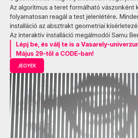
Az algoritmus a teret formálható vászonként ke
folyamatosan reagál a test jelenlétére. Minden
installáció az absztrakt geometriai kísérletezé
Az interaktív installáció megálmodói Samu B
Lépj be, és válj te is a Vasarely-univerz
Május 29-től a CODE-ban!
JEGYEK