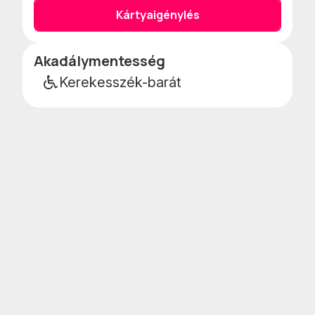
Kártyaigénylés
Akadálymentesség
Esemény
részletei
Kerekesszék-barát