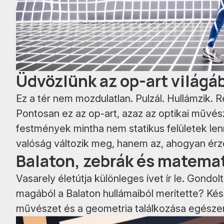
Üdvözlünk az op-art világá
Ez a tér nem mozdulatlan. Pulzál. Hullámzik. 
Pontosan ez az op-art, azaz az optikai művész
festmények mintha nem statikus felületek le
valóság változik meg, hanem az, ahogyan érz
Balaton, zebrák és matema
Vasarely életútja különleges ívet ír le. Gondol
magából a Balaton hullámaiból merítette? Kés
művészet és a geometria találkozása egészen 