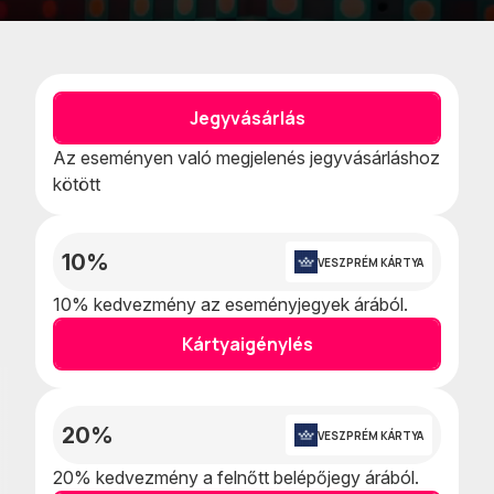
Kedvencekhe
Naptár
adom
teszem
Jegyvásárlás
Az eseményen való megjelenés jegyvásárláshoz
kötött
10%
VESZPRÉM KÁRTYA
10% kedvezmény az eseményjegyek árából.
Kártyaigénylés
20%
VESZPRÉM KÁRTYA
20% kedvezmény a felnőtt belépőjegy árából.