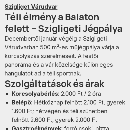
Szigliget Várudvar
Téli élmény a Balaton
felett – Szigligeti Jégpálya
Decembertől január végéig a Szigligeti
Várudvarban 500 m²-es műjégpálya várja a
korcsolyázás szerelmeseit. A festői
panoráma és a vár közelsége különleges
hangulatot ad a téli sportnak.
Szolgáltatások és árak
Korcsolyabérlés:
2.000 Ft / 2 óra
Belépő:
Hétköznap felnőtt 2.100 Ft, gyerek
1.600 Ft; hétvégén és téli szünetben
felnőtt 2.600 Ft, gyerek 2.000 Ft
Gasztroélmények:
forró csoki, pizza,