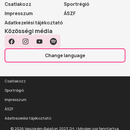
Csatlakozz
Sportrégió
Impresszum
ÁSZF
Adatkezelési tájékoztató
Közösségi média
Facebook
Instagram
YouTube
Spotify
Change language
Csatlakozz
Sportrégió
Impresszum
ÁSZF
Adatkezelési tájékoztató
Esemény
Részletek
© 2026 Veszprém-Balaton 2023 Zrt. | Minden jog fenntartva.