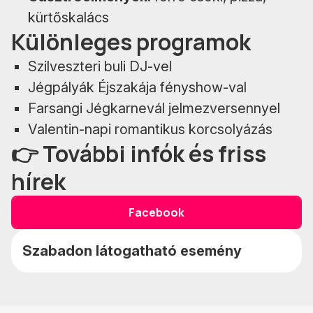
kürtőskalács
Különleges programok
Szilveszteri buli DJ-vel
Jégpályák Éjszakája fényshow-val
Farsangi Jégkarnevál jelmezversennyel
Valentin-napi romantikus korcsolyázás
👉 További infók és friss
hírek
Facebook
Szabadon látogatható esemény