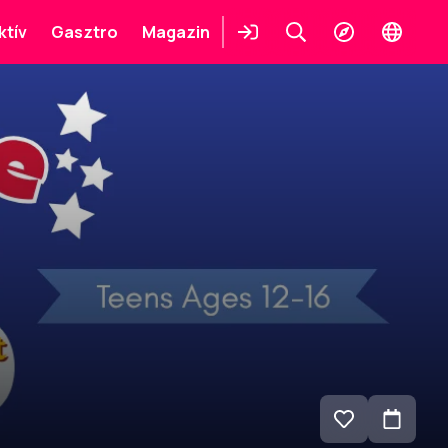
ktív
Gasztro
Magazin
Belépés
Keresés
Felfedezés
Change
languag