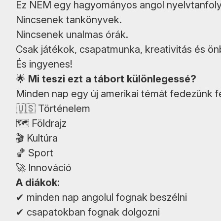
Ez NEM egy hagyományos angol nyelvtanfol
Nincsenek tankönyvek.
Nincsenek unalmas órák.
Csak játékok, csapatmunka, kreativitás és ön
És ingyenes!
🌟
Mi teszi ezt a tábort különlegessé?
Minden nap egy új amerikai témát fedezünk fe
🇺🇸 Történelem
🗺️ Földrajz
🎬 Kultúra
🏀 Sport
🚀 Innováció
A diákok:
✔ minden nap angolul fognak beszélni
✔ csapatokban fognak dolgozni