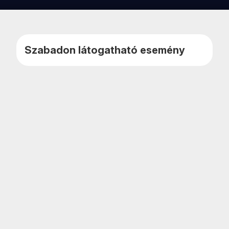
Kedvencekhe
Naptár
adom
teszem
Szabadon látogatható esemény