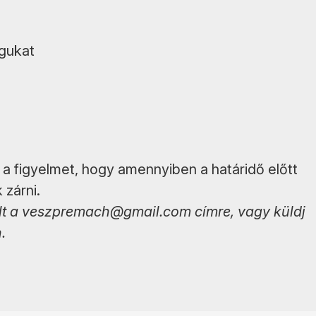
agukat
 a figyelmet, hogy amennyiben a határidő előtt
 zárni.
lt a
veszpremach@gmail.com
címre, vagy küldj
.