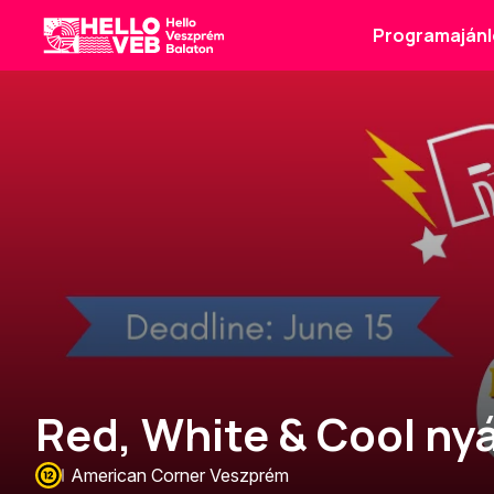
Programajánl
HelloVEB
Red, White & Cool nyá
American Corner Veszprém