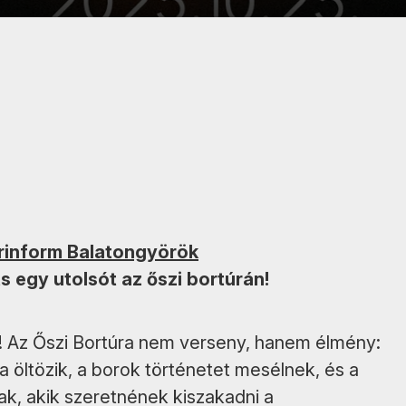
urinform Balatongyörök
 egy utolsót az őszi bortúrán!
! Az Őszi Bortúra nem verseny, hanem élmény:
 öltözik, a borok történetet mesélnek, és a
k, akik szeretnének kiszakadni a