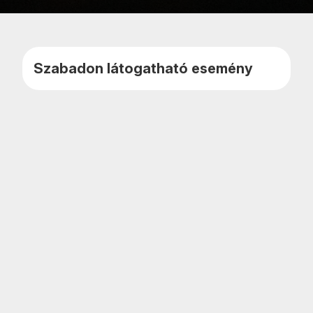
Kedvencekhe
Naptár
adom
teszem
Szabadon látogatható esemény