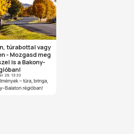
n, túrabottal vagy
en - Mozgasd meg
el is a Bakony-
gióban!
r 29. 13:33
mények – túra, bringa,
y–Balaton régióban!