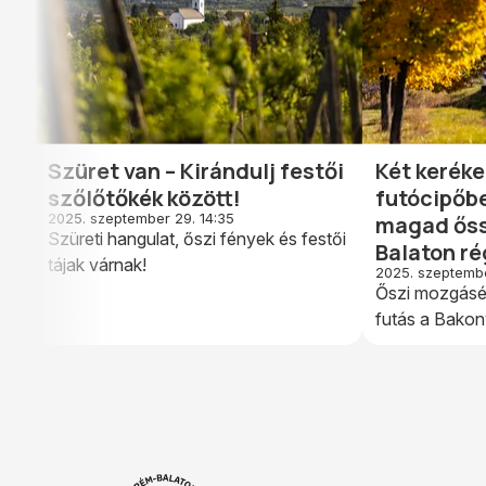
Szüret van – Kirándulj festői
Két keréke
szőlőtőkék között!
futócipőb
2025. szeptember 29. 14:35
magad őssz
Szüreti hangulat, őszi fények és festői
Balaton ré
tájak várnak!
2025. szeptembe
Őszi mozgásél
futás a Bakon