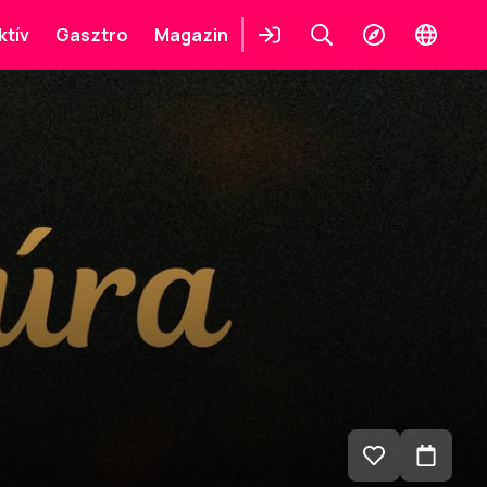
ktív
Gasztro
Magazin
Belépés
Keresés
Felfedezés
Change
languag