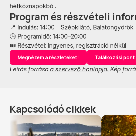
hétköznapokból.
Program és részvételi info
📍 Indulás: 14:00 – Szépkilátó, Balatongyörök
🕒 Programidő: 14:00–20:00
🎟 Részvétel: ingyenes, regisztráció nélkül
Megnézem a részleteket!
Találkozási pont
Leírás forrása
a szervező honlapja.
Kép forr
Kapcsolódó cikkek