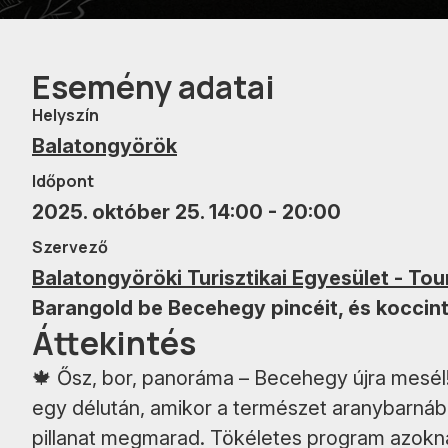
Esemény adatai
Helyszín
Balatongyörök
Időpont
2025. október 25. 14:00 - 20:00
Szervező
Balatongyöröki Turisztikai Egyesület - To
Barangold be Becehegy pincéit, és koccints
Áttekintés
🍁 Ősz, bor, panoráma – Becehegy újra mesél
egy délután, amikor a természet aranybarnába
pillanat megmarad. Tökéletes program azokna