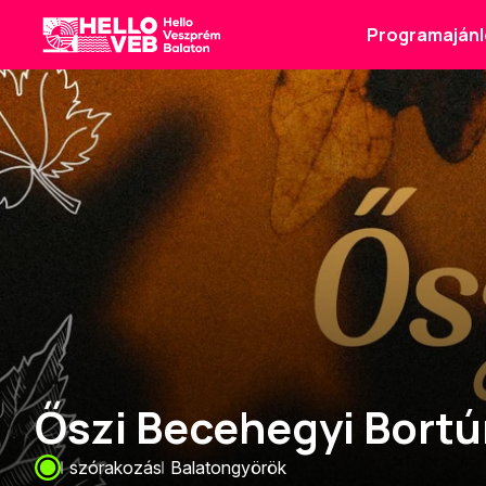
Programajánl
HelloVEB
Őszi Becehegyi Bortú
szórakozás
Balatongyörök