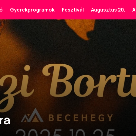
ó
Gyerekprogramok
Fesztivál
Augusztus 20.
A
ra