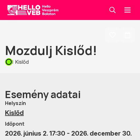
Keresés
Menü
HelloVEB
Mozdulj Kislőd!
Kedvencekh
Naptá
adom
tesz
Kislőd
Esemény adatai
Helyszín
Kislőd
Időpont
2026. június 2. 17:30 - 2026. december 30.