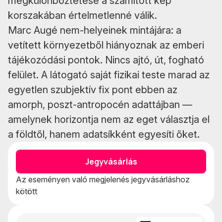
megkülönböztetése a számított kép
korszakában értelmetlenné válik.
Marc Augé nem-helyeinek mintájára: a
vetített környezetből hiányoznak az emberi
tájékozódási pontok. Nincs ajtó, út, fogható
felület. A látogató saját fizikai teste marad az
egyetlen szubjektív fix pont ebben az
amorph, poszt-antropocén adattájban —
amelynek horizontja nem az eget választja el
a földtől, hanem adatsíkként egyesíti őket.
Jegyvásárlás
Az eseményen való megjelenés jegyvásárláshoz
kötött