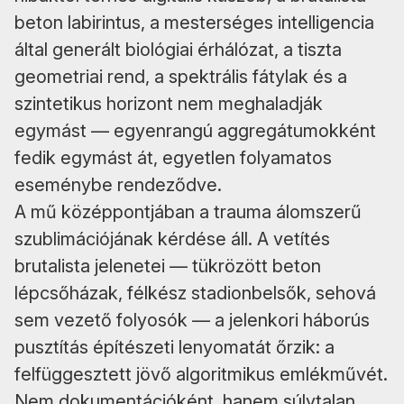
beton labirintus, a mesterséges intelligencia
által generált biológiai érhálózat, a tiszta
geometriai rend, a spektrális fátylak és a
szintetikus horizont nem meghaladják
egymást — egyenrangú aggregátumokként
fedik egymást át, egyetlen folyamatos
eseménybe rendeződve.
A mű középpontjában a trauma álomszerű
szublimációjának kérdése áll. A vetítés
brutalista jelenetei — tükrözött beton
lépcsőházak, félkész stadionbelsők, sehová
sem vezető folyosók — a jelenkori háborús
pusztítás építészeti lenyomatát őrzik: a
felfüggesztett jövő algoritmikus emlékművét.
Nem dokumentációként, hanem súlytalan