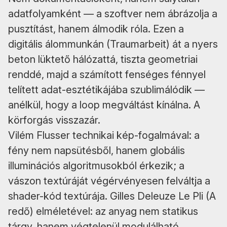
adatfolyamként — a szoftver nem ábrázolja a
pusztítást, hanem álmodik róla. Ezen a
digitális álommunkán (Traumarbeit) át a nyers
beton lüktető hálózattá, tiszta geometriai
renddé, majd a számított fenséges fénnyel
telített adat-esztétikájába szublimálódik —
anélkül, hogy a loop megváltást kínálna. A
körforgás visszazár.
Vilém Flusser technikai kép-fogalmával: a
fény nem napsütésből, hanem globális
illuminációs algoritmusokból érkezik; a
vászon textúráját végérvényesen felváltja a
shader-kód textúrája. Gilles Deleuze Le Pli (A
redő) elméletével: az anyag nem statikus
tárgy, hanem végtelenül modulálható