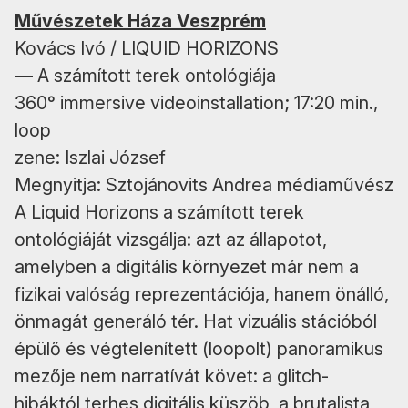
Művészetek Háza Veszprém
Kovács Ivó / LIQUID HORIZONS
— A számított terek ontológiája
360° immersive videoinstallation; 17:20 min.,
loop
zene: Iszlai József
Megnyitja: Sztojánovits Andrea médiaművész
A Liquid Horizons a számított terek
ontológiáját vizsgálja: azt az állapotot,
amelyben a digitális környezet már nem a
fizikai valóság reprezentációja, hanem önálló,
önmagát generáló tér. Hat vizuális stációból
épülő és végtelenített (loopolt) panoramikus
mezője nem narratívát követ: a glitch-
hibáktól terhes digitális küszöb, a brutalista