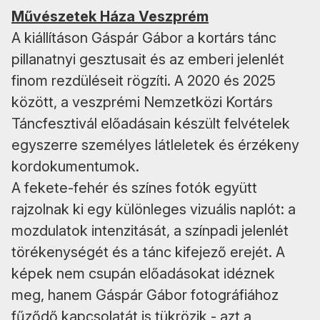
Művészetek Háza Veszprém
A kiállításon Gáspár Gábor a kortárs tánc
pillanatnyi gesztusait és az emberi jelenlét
finom rezdüléseit rögzíti. A 2020 és 2025
között, a veszprémi Nemzetközi Kortárs
Táncfesztivál előadásain készült felvételek
egyszerre személyes látleletek és érzékeny
kordokumentumok.
A fekete-fehér és színes fotók együtt
rajzolnak ki egy különleges vizuális naplót: a
mozdulatok intenzitását, a színpadi jelenlét
törékenységét és a tánc kifejező erejét. A
képek nem csupán előadásokat idéznek
meg, hanem Gáspár Gábor fotográfiához
fűződő kapcsolatát is tükrözik - azt a