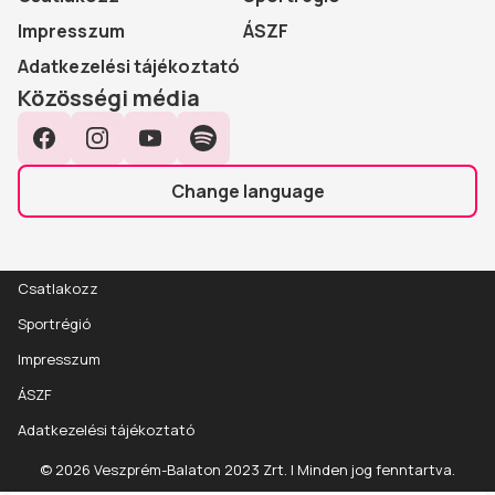
Impresszum
ÁSZF
Adatkezelési tájékoztató
Közösségi média
Facebook
Instagram
YouTube
Spotify
Change language
Csatlakozz
Sportrégió
Impresszum
ÁSZF
Adatkezelési tájékoztató
© 2026 Veszprém-Balaton 2023 Zrt. | Minden jog fenntartva.