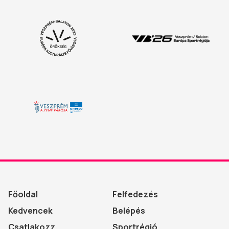
Főoldal
Felfedezés
Kedvencek
Belépés
Csatlakozz
Sportrégió