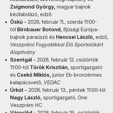
Zsigmond György,
magyar bajnok
kézilabdázó, edző
Öskü
– 2026. február 11., szerda 11:00-
tól
Birnbauer Botond,
ifjúsági Európa-
bajnok paraúszó és
Hencsei László,
edző,
Veszprémi Fogyatékkal Élő Sportolókért
Alapítvány
Szentgál
– 2026. február 12. csütörtök
11:00-tól
Török Krisztián,
sportigazgató
és
Csekő Miklós,
junior Eb-bronzérmes
kalapácsvető,
VEDAC
Úrkút
– 2026. február 13., péntek 11:00-tól
Nagy László,
sportigazgató, One
Veszprém HC
Városlőd
– 2026. február 19., csütörtök