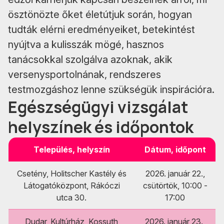
ösztönözte őket életútjuk során, hogyan
tudták elérni eredményeiket, betekintést
nyújtva a kulisszák mögé, hasznos
tanácsokkal szolgálva azoknak, akik
versenysportolnának, rendszeres
testmozgáshoz lenne szükségük inspirációra.
Egészségügyi vizsgálat
helyszínek és időpontok
Település, helyszín
Dátum, időpont
Csetény, Holitscher Kastély és
2026. január 22.,
Látogatóközpont, Rákóczi
csütörtök, 10:00 -
utca 30.
17:00
Dudar, Kultúrház, Kossuth
2026. január 23.,