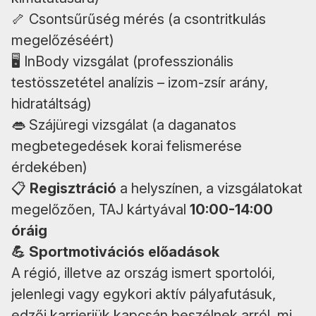
🦴 Csontsűrűség mérés (a csontritkulás
megelőzéséért)
🖥 InBody vizsgálat (professzionális
testösszetétel analízis – izom-zsír arány,
hidratáltság)
👄 Szájüregi vizsgálat (a daganatos
megbetegedések korai felismerése
érdekében)
📋
Regisztráció
a helyszínen, a vizsgálatokat
megelőzően, TAJ kártyával
10:00-14:00
óráig
💪 Sportmotivációs előadások
A régió, illetve az ország ismert sportolói,
jelenlegi vagy egykori aktív pályafutásuk,
edzői karrierjük kapcsán beszélnek arról, mi