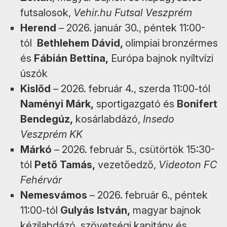
futsalosok,
Vehir.hu Futsal Veszprém
Herend
– 2026. január 30., péntek 11:00-
tól
Bethlehem Dávid,
olimpiai bronzérmes
és
Fábián Bettina,
Európa bajnok nyíltvízi
úszók
Kislőd
– 2026. február 4., szerda 11:00-tól
Naményi Márk,
sportigazgató és
Bonifert
Bendegúz,
kosárlabdázó,
Insedo
Veszprém KK
Márkó
– 2026. február 5., csütörtök 15:30-
tól
Pető Tamás,
vezetőedző,
Videoton FC
Fehérvár
Nemesvámos
– 2026. február 6., péntek
11:00-tól
Gulyás István,
magyar bajnok
kézilabdázó, szövetségi kapitány és