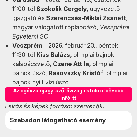
11:00-tól
Szokolik Gergely,
ügyvezető
igazgató és
Szerencsés-Miklai Zsanett,
magyar válogatott röplabdázó,
Veszprémi
Egyetemi SC
Veszprém
– 2026. február 20., péntek
11:30-tól
Kiss Balázs,
olimpiai bajnok
kalapácsvető,
Czene Attila,
olimpiai
bajnok úszó,
Rasovszky Kristóf
olimpiai
bajnok nyílt vízi úszó
Az egészségügyi szűrővizsgálatokról bővebb
infó itt
Leírás és képek forrása: szervezők.
Szabadon látogatható esemény