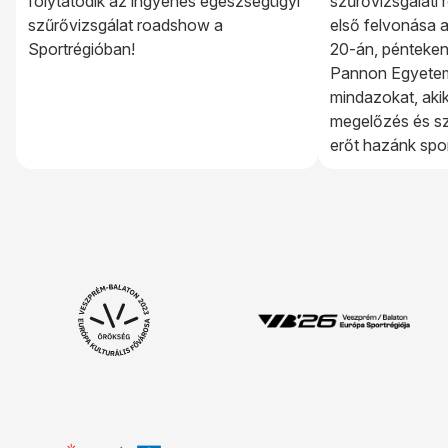
folytatódik az ingyenes egészségügyi
szűrővizsgálati
szűrővizsgálat roadshow a
első felvonása 
Sportrégióban!
20-án, pénteke
Pannon Egyetem
mindazokat, aki
megelőzés és s
erőt hazánk spor