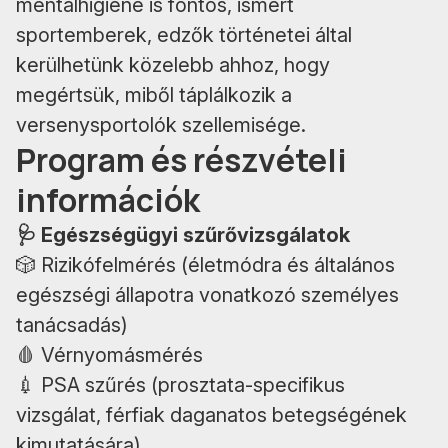
mentálhigiéné is fontos, ismert
sportemberek, edzők történetei által
kerülhetünk közelebb ahhoz, hogy
megértsük, miből táplálkozik a
versenysportolók szellemisége.
Program és részvételi
információk
🩺 Egészségügyi szűrővizsgálatok
🎲 Rizikófelmérés (életmódra és általános
egészségi állapotra vonatkozó személyes
tanácsadás)
🩸 Vérnyomásmérés
💉 PSA szűrés (prosztata-specifikus
vizsgálat, férfiak daganatos betegségének
kimutatására)