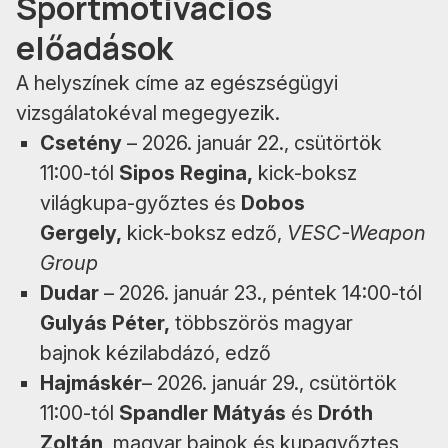
Sportmotivációs
előadások
A helyszínek címe az egészségügyi
vizsgálatokéval megegyezik.
Csetény
– 2026. január 22., csütörtök
11:00-tól
Sipos Regina,
kick-boksz
világkupa-győztes és
Dobos
Gergely,
kick-boksz edző,
VESC-Weapon
Group
Dudar
– 2026. január 23., péntek 14:00-tól
Gulyás Péter,
többszörös magyar
bajnok kézilabdázó, edző
Hajmáskér
– 2026. január 29., csütörtök
11:00-tól
Spandler Mátyás
és
Dróth
Zoltán
, magyar bajnok és kupagyőztes