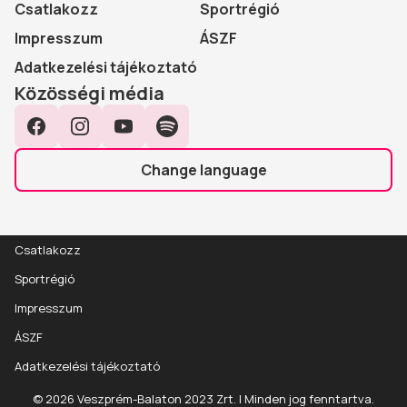
Csatlakozz
Sportrégió
Impresszum
ÁSZF
Adatkezelési tájékoztató
Közösségi média
Facebook
Instagram
YouTube
Spotify
Change language
Csatlakozz
Sportrégió
Impresszum
ÁSZF
Adatkezelési tájékoztató
Esemény
Részletek
© 2026 Veszprém-Balaton 2023 Zrt. | Minden jog fenntartva.