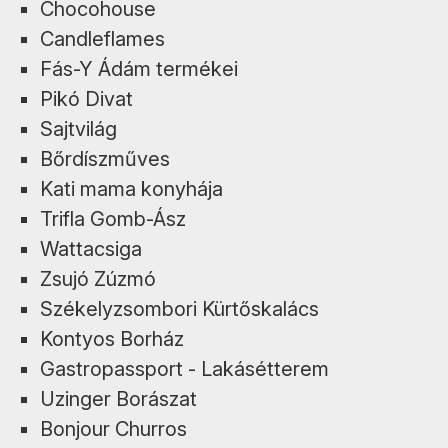
Chocohouse
Candleflames
Fás-Y Ádám termékei
Pikó Divat
Sajtvilág
Bőrdíszműves
Kati mama konyhája
Trifla Gomb-Ász
Wattacsiga
Zsujó Zúzmó
Székelyzsombori Kürtőskalács
Kontyos Borház
Gastropassport - Lakásétterem
Uzinger Borászat
Bonjour Churros