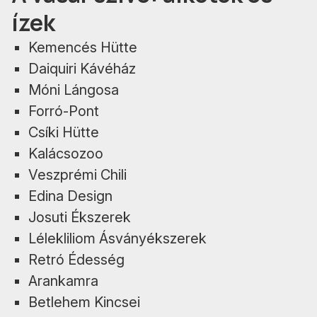
ízek
Kemencés Hütte
Daiquiri Kávéház
Móni Lángosa
Forró-Pont
Csíki Hütte
Kalácsozoo
Veszprémi Chili
Edina Design
Josuti Ékszerek
Lélekliliom Ásványékszerek
Retró Édesség
Arankamra
Betlehem Kincsei