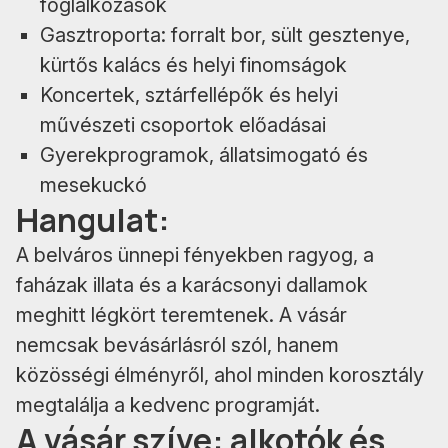
foglalkozások
Gasztroporta: forralt bor, sült gesztenye,
kürtős kalács és helyi finomságok
Koncertek, sztárfellépők és helyi
művészeti csoportok előadásai
Gyerekprogramok, állatsimogató és
mesekuckó
Hangulat:
A belváros ünnepi fényekben ragyog, a
faházak illata és a karácsonyi dallamok
meghitt légkört teremtenek. A vásár
nemcsak bevásárlásról szól, hanem
közösségi élményről, ahol minden korosztály
megtalálja a kedvenc programját.
A vásár szíve: alkotók és