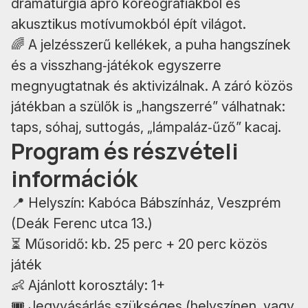
dramaturgia apró koreográfiákból és
akusztikus motívumokból épít világot.
🌈 A jelzésszerű kellékek, a puha hangszínek
és a visszhang‑játékok egyszerre
megnyugtatnak és aktivizálnak. A záró közös
játékban a szülők is „hangszerré” válhatnak:
taps, sóhaj, suttogás, „lámpaláz‑űző” kacaj.
Program és részvételi
információk
📍 Helyszín: Kabóca Bábszínház, Veszprém
(Deák Ferenc utca 13.)
⏳ Műsoridő: kb. 25 perc + 20 perc közös
játék
👶 Ajánlott korosztály: 1+
🎟 Jegyvásárlás szükséges (helyszínen, vagy