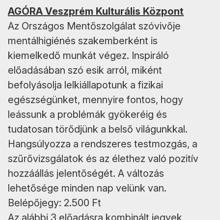
AGÓRA Veszprém Kulturális Központ
Az Országos Mentőszolgálat szóvivője
mentálhigiénés szakemberként is
kiemelkedő munkát végez. Inspiráló
előadásában szó esik arról, miként
befolyásolja lelkiállapotunk a fizikai
egészségünket, mennyire fontos, hogy
leássunk a problémák gyökeréig és
tudatosan törődjünk a belső világunkkal.
Hangsúlyozza a rendszeres testmozgás, a
szűrővizsgálatok és az élethez való pozitív
hozzáállás jelentőségét. A változás
lehetősége minden nap velünk van.
Belépőjegy: 2.500 Ft
Az alábbi 3 előadásra kombinált jegyek