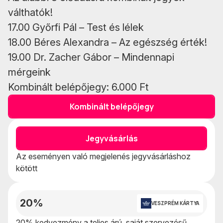
válthatók!
17.00 Győrfi Pál – Test és lélek
18.00 Béres Alexandra – Az egészség érték!
19.00 Dr. Zacher Gábor – Mindennapi
mérgeink
Kombinált belépőjegy: 6.000 Ft
Kombinált belépőjegy
Jegyvásárlás
Az eseményen való megjelenés jegyvásárláshoz
kötött
20%
VESZPRÉM KÁRTYA
20% kedvezmény a teljes árú, saját szervezésű