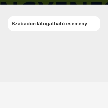
Kedvencekhe
Naptár
adom
teszem
Szabadon látogatható esemény