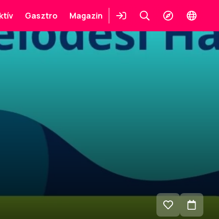
ktív
Gasztro
Magazin
Belépés
Keresés
Felfedezés
Change
languag