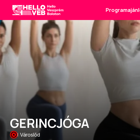
Programajánl
HelloVEB
GERINCJÓGA
Városlőd