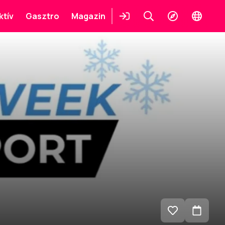
ktív
Gasztro
Magazin
Belépés
Keresés
Felfedezés
Change
languag