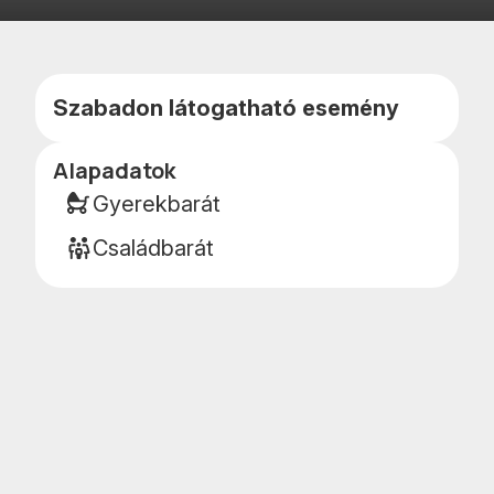
Kedvencekhe
Naptár
adom
teszem
Szabadon látogatható esemény
Alapadatok
Esemény
részletei
Gyerekbarát
Családbarát