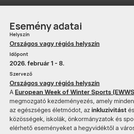
Esemény adatai
Helyszín
Országos vagy régiós helyszín
Időpont
2026. február 1 - 8.
Szervező
Országos vagy régiós helyszín
A
European Week of Winter Sports (EWWS
megmozgató kezdeményezés, amely minde
az egészséges életmódot, az
inkluzivitást
és
közösségek, iskolák, önkormányzatok és spor
elérhető eseményeket a hegyvidéktől a város