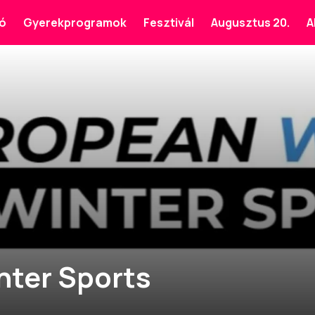
ó
Gyerekprogramok
Fesztivál
Augusztus 20.
A
nter Sports