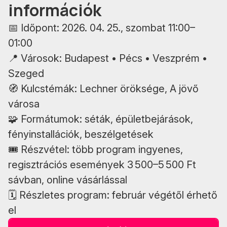
információk
📅 Időpont: 2026. 04. 25., szombat 11:00–
01:00
📍 Városok: Budapest • Pécs • Veszprém •
Szeged
🧭 Kulcstémák: Lechner öröksége, A jövő
városa
🧩 Formátumok: séták, épületbejárások,
fényinstallációk, beszélgetések
🎟️ Részvétel: több program ingyenes,
regisztrációs események 3 500–5 500 Ft
sávban, online vásárlással
🗓️ Részletes program: február végétől érhető
el