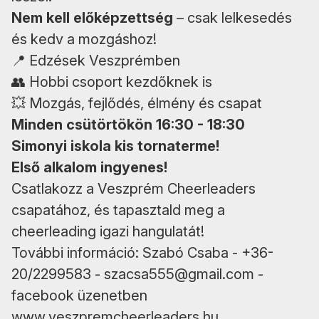
Nem kell előképzettség
– csak lelkesedés
és kedv a mozgáshoz!
📍 Edzések Veszprémben
👥 Hobbi csoport kezdőknek is
💥 Mozgás, fejlődés, élmény és csapat
Minden csütörtökön 16:30 - 18:30
Simonyi iskola kis tornaterme!
Első alkalom ingyenes!
Csatlakozz a Veszprém Cheerleaders
csapatához, és tapasztald meg a
cheerleading igazi hangulatát!
További információ: Szabó Csaba - +36-
20/2299583 -
szacsa555@gmail.com
-
facebook üzenetben
www.veszpremcheerleaders.hu