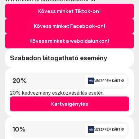
Kövess minket Tiktok-on!
Kövess minket Facebook-on!
Kövess minket a weboldalunkon!
Szabadon látogatható esemény
20%
VESZPRÉM KÁRTYA
20% kedvezmény eszközvásárlás esetén
Kártyaigénylés
10%
VESZPRÉM KÁRTYA