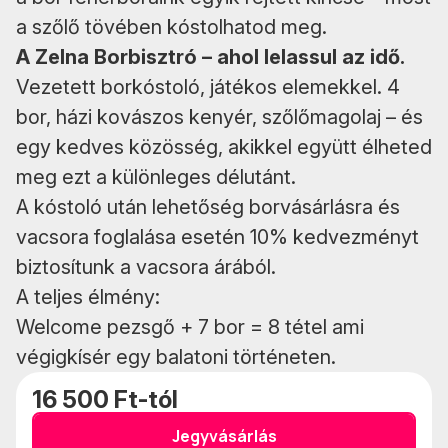
a szőlő tövében kóstolhatod meg.
A Zelna Borbisztró – ahol lelassul az idő.
Vezetett borkóstoló, játékos elemekkel. 4
bor, házi kovászos kenyér, szőlőmagolaj – és
egy kedves közösség, akikkel együtt élheted
meg ezt a különleges délutánt.
A kóstoló után lehetőség borvásárlásra és
vacsora foglalása esetén 10% kedvezményt
biztosítunk a vacsora árából.
A teljes élmény:
Welcome pezsgő + 7 bor = 8 tétel ami
végigkísér egy balatoni történeten.
16 500 Ft-tól
Jegyvásárlás