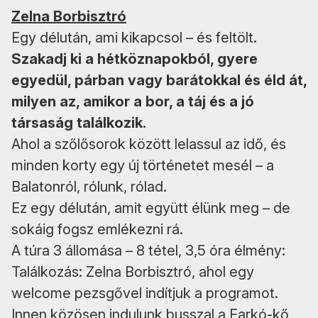
Zelna Borbisztró
Egy délután, ami kikapcsol – és feltölt.
Szakadj ki a hétköznapokból, gyere
egyedül, párban vagy barátokkal és éld át,
milyen az, amikor a bor, a táj és a jó
társaság találkozik.
Ahol a szőlősorok között lelassul az idő, és
minden korty egy új történetet mesél – a
Balatonról, rólunk, rólad.
Ez egy délután, amit együtt élünk meg – de
sokáig fogsz emlékezni rá.
A túra 3 állomása – 8 tétel, 3,5 óra élmény:
Találkozás: Zelna Borbisztró, ahol egy
welcome pezsgővel indítjuk a programot.
Innen közösen indulunk busszal a Farkó-kő