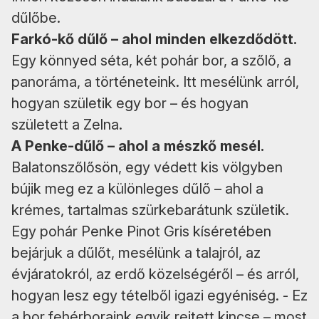
dűlőbe.
Farkó-kő dűlő – ahol minden elkezdődött.
Egy könnyed séta, két pohár bor, a szőlő, a
panoráma, a történeteink. Itt mesélünk arról,
hogyan születik egy bor – és hogyan
született a Zelna.
A Penke-dűlő – ahol a mészkő mesél.
Balatonszőlősön, egy védett kis völgyben
bújik meg ez a különleges dűlő – ahol a
krémes, tartalmas szürkebarátunk születik.
Egy pohár Penke Pinot Gris kíséretében
bejárjuk a dűlőt, mesélünk a talajról, az
évjáratokról, az erdő közelségéről – és arról,
hogyan lesz egy tételből igazi egyéniség. - Ez
a bor fehérboraink egyik rejtett kincse – most