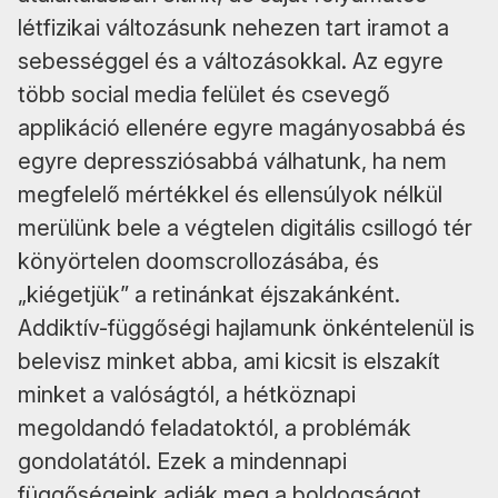
létfizikai változásunk nehezen tart iramot a
sebességgel és a változásokkal. Az egyre
több social media felület és csevegő
applikáció ellenére egyre magányosabbá és
egyre depressziósabbá válhatunk, ha nem
megfelelő mértékkel és ellensúlyok nélkül
merülünk bele a végtelen digitális csillogó tér
könyörtelen doomscrollozásába, és
„kiégetjük” a retinánkat éjszakánként.
Addiktív-függőségi hajlamunk önkéntelenül is
belevisz minket abba, ami kicsit is elszakít
minket a valóságtól, a hétköznapi
megoldandó feladatoktól, a problémák
gondolatától. Ezek a mindennapi
függőségeink adják meg a boldogságot,