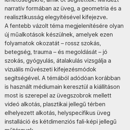
narratív formában az üveg, a geometria és a
realisztikusság elegyítésével kifejezve.
A fentebb vázolt téma megjelenítésére olyan
új műalkotások készülnek, amelyek ezen
folyamatok okozatát – rossz szokás,
betegség, trauma – és megoldását – jó
szokás, gyógyulás, átalakulás vizsgálja a
vizuális művészeti kifejezésmódok
segítségével. A témából adódóan korábban
is használt médiumain keresztül a kiállításon
most is szerepel az üvegszobrok mellett
videó alkotás, plasztikai jellegű térben
elhelyezett alkotás, helyspecifikus üveg
installáció és kétdimenziós fali-képi jellegű