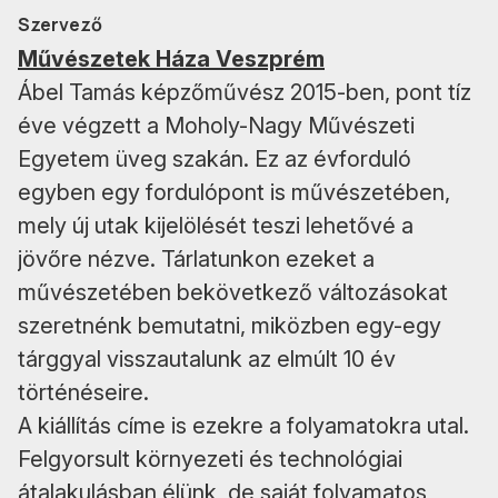
Szervező
Művészetek Háza Veszprém
Ábel Tamás képzőművész 2015-ben, pont tíz
éve végzett a Moholy-Nagy Művészeti
Egyetem üveg szakán. Ez az évforduló
egyben egy fordulópont is művészetében,
mely új utak kijelölését teszi lehetővé a
jövőre nézve. Tárlatunkon ezeket a
művészetében bekövetkező változásokat
szeretnénk bemutatni, miközben egy-egy
tárggyal visszautalunk az elmúlt 10 év
történéseire.
A kiállítás címe is ezekre a folyamatokra utal.
Felgyorsult környezeti és technológiai
átalakulásban élünk, de saját folyamatos