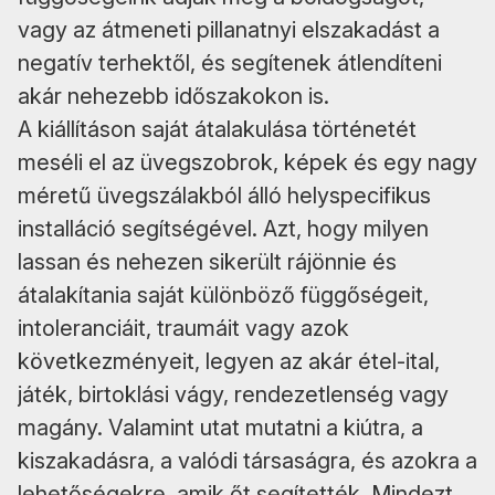
vagy az átmeneti pillanatnyi elszakadást a
negatív terhektől, és segítenek átlendíteni
akár nehezebb időszakokon is.
A kiállításon saját átalakulása történetét
meséli el az üvegszobrok, képek és egy nagy
méretű üvegszálakból álló helyspecifikus
installáció segítségével. Azt, hogy milyen
lassan és nehezen sikerült rájönnie és
átalakítania saját különböző függőségeit,
intoleranciáit, traumáit vagy azok
következményeit, legyen az akár étel-ital,
játék, birtoklási vágy, rendezetlenség vagy
magány. Valamint utat mutatni a kiútra, a
kiszakadásra, a valódi társaságra, és azokra a
lehetőségekre, amik őt segítették. Mindezt