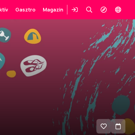
ktív
Gasztro
Magazin
Belépés
Keresés
Felfedezés
Change
languag