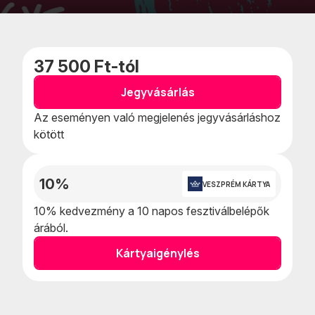
Kedvencekhe
Naptár
adom
teszem
37 500 Ft-tól
Jegyvásárlás
Az eseményen való megjelenés jegyvásárláshoz
kötött
10%
VESZPRÉM KÁRTYA
10% kedvezmény a 10 napos fesztiválbelépők
árából.
Kártyaigénylés