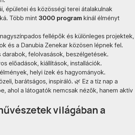
n.
i, épületei és közösségi terei átalakulnak
kká. Több mint
3000 program
kínál élményt
nagyszínpados fellépők és különleges projektek,
árok és a Danubia Zenekar közösen lépnek fel.
s darabok, felolvasások, beszélgetések.
os előadások, kiállítások, installációk.
 élmények, helyi ízek és hagyományok.
eli, barátságos, inspiráló. 🌿 Ez a tíz nap a
, ahol a látogatók nemcsak nézők, hanem aktív
 művészetek világában a