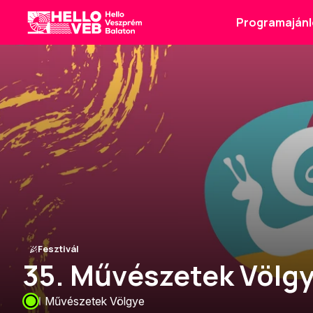
Programajánl
HelloVEB
Fesztivál
35. Művészetek Völg
Művészetek Völgye