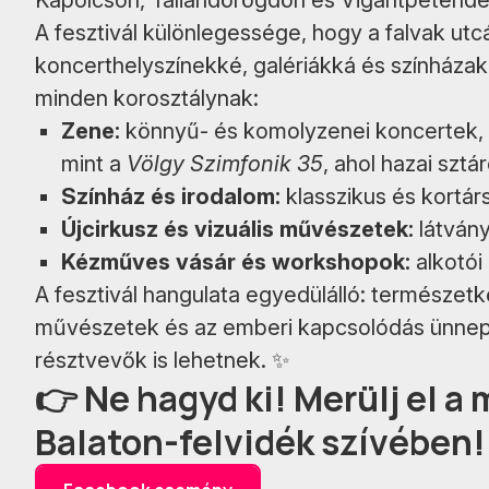
Kapolcson, Taliándörögdön és Vigántpetende
A fesztivál különlegessége, hogy a falvak utcá
koncerthelyszínekké, galériákká és színháza
minden korosztálynak:
Zene:
könnyű- és komolyzenei koncertek, 
mint a
Völgy Szimfonik 35
, ahol hazai szt
Színház és irodalom:
klasszikus és kortár
Újcirkusz és vizuális művészetek:
látvány
Kézműves vásár és workshopok:
alkotói
A fesztivál hangulata egyedülálló: természetköz
művészetek és az emberi kapcsolódás ünnepe
résztvevők is lehetnek. ✨
👉 Ne hagyd ki! Merülj el a
Balaton-felvidék szívében!