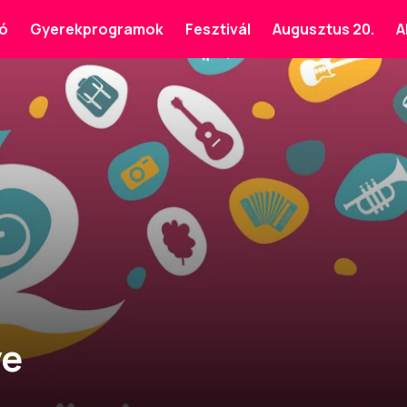
ó
Gyerekprogramok
Fesztivál
Augusztus 20.
A
ye