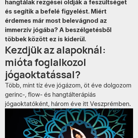
hangtálak rezgései oldják a feszültséget
és segítik a befelé figyelést. Miért
érdemes már most belevágnod az
immerzív jógába? A beszélgetésből
többek között ez is kiderül.
Kezdjük az alapoknál:
mióta foglalkozol
jógaoktatással?
Több, mint tíz éve jógázom, öt éve dolgozom
gerinc-, flow- és hangtálterápiás
jógaoktatóként, három éve itt Veszprémben.