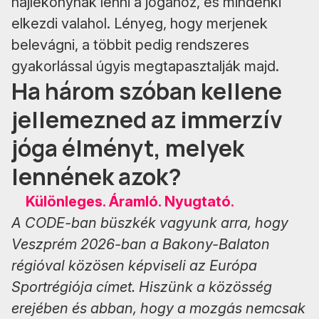
hajlékonynak lenni a jógához, és mindenki
elkezdi valahol. Lényeg, hogy merjenek
belevágni, a többit pedig rendszeres
gyakorlással úgyis megtapasztalják majd.
Ha három szóban kellene
jellemezned az immerzív
jóga élményt, melyek
lennének azok?
Különleges. Áramló. Nyugtató.
A CODE-ban büszkék vagyunk arra, hogy
Veszprém 2026-ban a Bakony-Balaton
régióval közösen képviseli az Európa
Sportrégiója címet. Hiszünk a közösség
erejében és abban, hogy a mozgás nemcsak