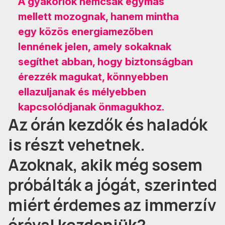
A gyakorlók nemcsak egymás
mellett mozognak, hanem mintha
egy közös energiamezőben
lennének jelen, amely sokaknak
segíthet abban, hogy biztonságban
érezzék magukat, könnyebben
ellazuljanak és mélyebben
kapcsolódjanak önmagukhoz.
Az órán kezdők és haladók
is részt vehetnek.
Azoknak, akik még sosem
próbálták a jógát, szerinted
miért érdemes az immerzív
órával kezdeniük?