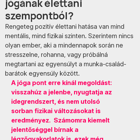
jógának élettani
szempontból?
Rengeteg pozitív élettani hatása van mind
mentális, mind fizikai szinten. Szerintem nincs
olyan ember, aki a mindennapok során ne
stresszelne, rohanna, vagy próbálná
megtartani az egyensúlyt a munka-család-
barátok egyensúly között.
A jóga pont erre kínál megoldást:
visszahúz a jelenbe, nyugtatja az
idegrendszert, és nem utolsó
sorban fizikai változásokat is
eredményez. Számomra kiemelt
jelentőséggel bírnak a
légzőgyakorlatok is, ezek még