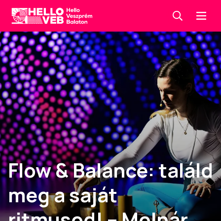
Keresés
Menü
HelloVEB
Flow & Balance: találd
meg a saját
ritmusod! – Molnár