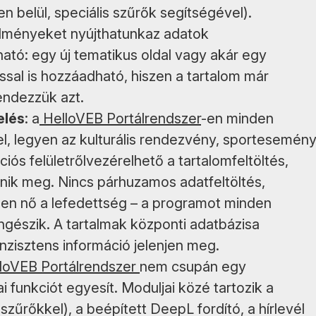
n belül, speciális szűrők segítségével).
élményeket nyújthatunkaz adatok
ható: egy új tematikus oldal vagy akár egy
ással is hozzáadható, hiszen a tartalom már
endezzük azt.
elés
: a
HelloVEB Portálrendszer
-en minden
l, legyen az kulturális rendezvény, sportesemény
ciós felületrőlvezérelhető a tartalomfeltöltés,
lenik meg. Nincs párhuzamos adatfeltöltés,
ben nő a lefedettség – a programot minden
ngészik. A tartalmak központi adatbázisa
nzisztens információ jelenjen meg.
loVEB Portálrendszer
nem csupán egy
i funkciót egyesít. Moduljai közé tartozik a
űrőkkel), a beépített DeepL fordító, a hírlevél