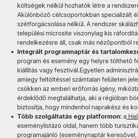
költségek nélkül hozhatók létre a rendszere
Akülönböző célcsoportokban specializált 
szétforgácsolása nélkül. A rendszer skáláz
települési microsite viszonylag kis ráfordít
rendelkezésre áll, csak más nézőpontból r
Integrált programnaptár és tartalomkez
program és esemény egy helyre tölthető fe
kiállítás vagy fesztivál.Egyetlen adminisztrá
amiegy feltöltéssel számtalan felületen je
csökken az emberi erőforrás igény, miköz
érdeklődő megtalálhatja, aki a régióban bö
biztosítja, hogy mindenhol naprakész és ko
Több szolgáltatás egy platformon
: a
Hel
eseménylistázó oldal, hanem több turisztika
programajánló (eseménynaptár keresővel, sz