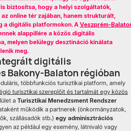
s biztosítsa, hogy a helyi szolgáltatók,
az online tér zajában, hanem strukturált,
 a digitális platformokon. A
Veszprém-Balato
ennek alappillére a közös digitális
ma, melyen belülegy desztináció kínálata
lenik meg.
tegrált digitális
s Bakony-Balaton régióban
láris, többfunkciós turisztikai platform, amely
régió turisztikai szereplőit és tartalmát egy közös
lület a
Turisztikai Menedzsment Rendszer
rakataként működik a partnerek (önkormányzatok,
k, szállásadók stb.)
egy adminisztrációs
legyen az például egy esemény, látnivaló vagy