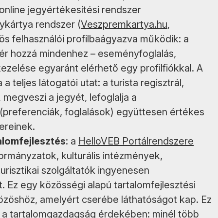
online jegyértékesítési rendszer
ykártya rendszer (
Veszpremkartya.hu
,
ös felhasználói profilbaágyazva működik: a
l fér hozzá mindenhez – eseményfoglalás,
elése egyaránt elérhető egy profilfiókkal. A
 teljes látogatói utat: a turista regisztrál,
megveszi a jegyét, lefoglalja a
preferenciák, foglalások) együttesen értékes
ereinek.
alomfejlesztés
: a
HelloVEB Portálrendszere
ormányzatok, kulturális intézmények,
risztikai szolgáltatók ingyenesen
at. Ez egy közösségi alapú tartalomfejlesztési
özöshöz, amelyért cserébe láthatóságot kap. Ez
s a tartalomgazdagság érdekében: minél több