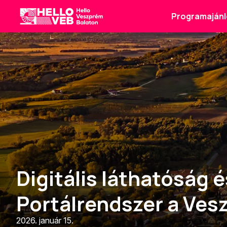
Programajánl
HelloVEB
Digitális láthatóság é
Portálrendszer a Ves
2026. január 15.