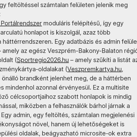
gy feltöltéssel számtalan felületen jelenik meg
:
 Portálrendszer
moduláris felépítésű, így egy
rculatú honlapot is kiszolgál, azaz több
 háttérrendszeren. Egy adatbázis és admin felüle
 amely az egész Veszprém-Bakony-Balaton régi
ldalt (
Sportregio2026.hu
– amely szűkíti a listát a
zménykártya-oldalakat (
Veszpremkartya.hu
,
l önálló brandként jelenhet meg, de a háttérben
és mindenhol azonnal érvényesül. Ez a multisite
böző célcsoportjaihoz szabott honlapok is mindig
sal, miközben a felhasználók bárhol járnak a
. Egy admin, egy feltöltés, számtalan megjelenési
konyságot növel, hanem új lehetőségeket is
lepülési oldalak, beágyazható microsite-ok extra