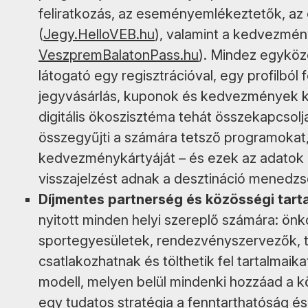
feliratkozás, az eseményemlékeztetők, az 
(
Jegy.HelloVEB.hu
), valamint a kedvezmén
VeszpremBalatonPass.hu
). Mindez egyköz
látogató egy regisztrációval, egy profilbó
jegyvásárlás, kuponok és kedvezmények kez
digitális ökoszisztéma tehát összekapcsolja a
összegyűjti a számára tetsző programokat, 
kedvezménykártyáját – és ezek az adatok (
visszajelzést adnak a desztináció menedzs
Díjmentes partnerség és közösségi tart
nyitott minden helyi szereplő számára: önk
sportegyesületek, rendezvényszervezők, tu
csatlakozhatnak és tölthetik fel tartalmaik
modell, melyen belül mindenki hozzáad a k
egy tudatos stratégia a fenntarthatóság é