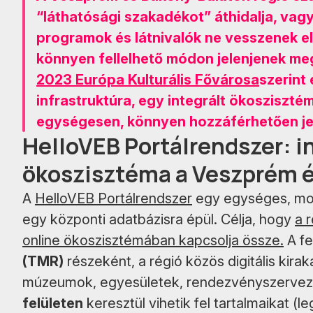
“láthatósági szakadékot” áthidalja, vagyi
programok és látnivalók ne vesszenek el 
könnyen fellelhető módon jelenjenek meg
2023 Európa Kulturális Fővárosa
szerint 
infrastruktúra, egy integrált ökosziszté
egységesen, könnyen hozzáférhetően je
HelloVEB Portálrendszer: in
ökoszisztéma a Veszprém é
A
HelloVEB Portálrendszer
egy egységes, modu
egy központi adatbázisra épül. Célja, hogy
a 
online ökoszisztémában kapcsolja össze.
A fe
(TMR)
részeként, a régió közös digitális ki
múzeumok, egyesületek, rendezvényszervező
felületen
keresztül vihetik fel tartalmaikat (