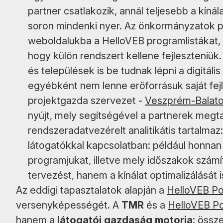
partner csatlakozik, annál teljesebb a kíná
soron mindenki nyer. Az önkormányzatok pé
weboldalukba a HelloVEB programlistákat, íg
hogy külön rendszert kellene fejleszteniük.
és települések is be tudnak lépni a digitál
egyébként nem lenne erőforrásuk saját fej
projektgazda szervezet -
Veszprém-Balato
nyújt, mely segítségével a partnerek megta
rendszeradatvezérelt analitikátis tartalmaz
látogatókkal kapcsolatban: például honnan
programjukat, illetve mely időszakok szá
tervezést, hanem a kínálat optimalizálását i
Az eddigi tapasztalatok alapján a
HelloVEB Po
versenyképességét. A
TMR
és a
HelloVEB Po
hanem a
látogatói gazdaság motorja
: össze