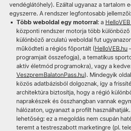
vendéglátóhely). Ezáltal ugyanaz a tartalom e
egyszerre. A rendszer legfontosabb jellemzői
Több weboldal egy motorral
: a
HelloVEB
központi rendszer motorja több különböző a
különböző arculatú weboldal fut ugyanazon
működteti a régiós főportált (
HelloVEB.hu
–
programjait összefogja), a tematikus sporto
aktív életmód programokra), vagy a kedve
VeszpremBalatonPass.hu
). Mindegyik olda
közös adatbázisból dolgoznak, így a frissít
architektúra biztosítja, hogy a régió külön
naprakészek és összhangban vannak egymás
hálózaton, ugyanazt a profilt használhatják
lehetőség: ez a megoldás nem csupán haté
teremt a testreszabott marketingre (pl. te