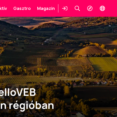
ktív
Gasztro
Magazin
Belépés
Keresés
Felfedezés
Change
languag
HelloVEB
on régióban