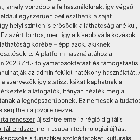
lat, amely vonzóbb a felhasználóknak, így végső
ldául egyszerűen beilleszthetik a saját
y helyi szinten is erősödik a láthatóság anélkül,
 Ez azért fontos, mert így a kisebb vállalkozások
is láthatóság körébe – épp azok, akiknek
lesztésekre. A platform használatához a
n 2023 Zrt.
- folyamatosoktatást és támogatástis
nulhatják az admin felület hatékony használatát. 
: a szervezők így statisztikákat kaphatnak a
 érkeztek a látogatók, hányan nézték meg a
mítanak a legnépszerűbbnek. Ez nemcsak a tudato
s segítheti a jövőre nézve.
rtálrendszer
új szintre emeli a régió digitális
rtálrendszer
nem csupán technológiai újítás,
kapcsolja a turisztikai szolgáltatókat, kulturális