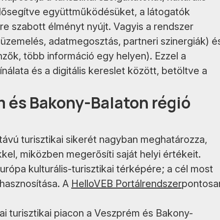
lősegítve együttműködésüket, a látogatók
e szabott élményt nyújt. Vagyis a rendszer
üzemelés, adatmegosztás, partneri szinergiák) é
nzők, több információ egy helyen). Ezzel a
nálata és a digitális kereslet között, betöltve a
ém és Bakony-Balaton régió
ávú turisztikai sikerét nagyban meghatározza,
kel, miközben megerősíti saját helyi értékeit.
rópa kulturális-turisztikai térképére; a cél most
hasznosítása. A
HelloVEB Portálrendszer
pontosa
zai turisztikai piacon a Veszprém és Bakony-