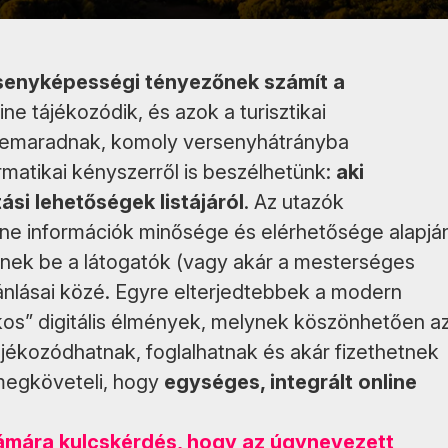
versenyképességi tényezőnek számít a
ne tájékozódik, és azok a turisztikai
en lemaradnak, komoly versenyhátrányba
rmatikai kényszerről is beszélhetünk:
aki
tási lehetőségek listájáról
. Az utazók
line információk minősége és elérhetősége alapjá
ülnek be a látogatók (vagy akár a mesterséges
ajánlásai közé. Egyre elterjedtebbek a modern
os” digitális élmények, melynek köszönhetően a
tájékozódhatnak, foglalhatnak és akár fizethetnek
e megköveteli, hogy
egységes, integrált online
ámára kulcskérdés, hogy az úgynevezett