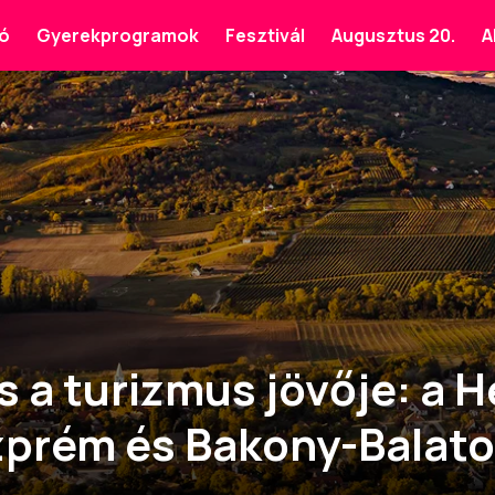
ó
Gyerekprogramok
Fesztivál
Augusztus 20.
A
s a turizmus jövője: a 
zprém és Bakony-Balat