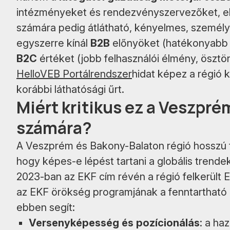
intézményeket és rendezvényszervezőket, e
számára pedig átlátható, kényelmes, személyr
egyszerre kínál
B2B
előnyöket (hatékonyabb 
B2C
értéket (jobb felhasználói élmény, ösztö
HelloVEB Portálrendszer
hidat képez a régió kí
korábbi láthatósági űrt.
Miért kritikus ez a Veszpr
számára?
A Veszprém és Bakony-Balaton régió hosszú t
hogy képes-e lépést tartani a globális trendek
2023-ban az EKF cím révén a régió felkerült Eu
az EKF örökség programjának a fenntartható 
ebben segít:
Versenyképesség és pozícionálás
: a ha