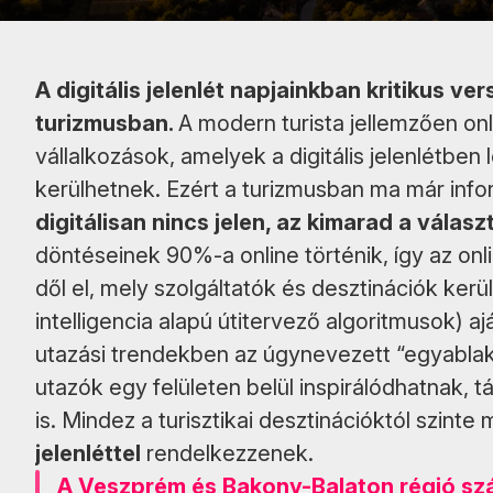
A digitális jelenlét napjainkban kritikus 
turizmusban.
A modern turista jellemzően onli
vállalkozások, amelyek a digitális jelenlétb
kerülhetnek. Ezért a turizmusban ma már info
digitálisan nincs jelen, az kimarad a válasz
döntéseinek 90%-a online történik, így az on
dől el, mely szolgáltatók és desztinációk ker
intelligencia alapú útitervező algoritmusok) 
utazási trendekben az úgynevezett “egyablak
utazók egy felületen belül inspirálódhatnak, 
is. Mindez a turisztikai desztinációktól szint
jelenléttel
rendelkezzenek.
A Veszprém és Bakony-Balaton régió sz